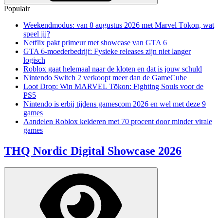
Populair
Weekendmodus: van 8 augustus 2026 met Marvel Tōkon, wat
speel jij?
Netflix pakt primeur met showcase van GTA 6
GTA 6-moederbedrijf: Fysieke releases zijn niet langer
logisch
Roblox gaat helemaal naar de kloten en dat is jouw schuld
Nintendo Switch 2 verkoopt meer dan de GameCube
Loot Drop: Win MARVEL Tōkon: Fighting Souls voor de
PS5
Nintendo is erbij tijdens gamescom 2026 en wel met deze 9
games
Aandelen Roblox kelderen met 70 procent door minder virale
games
THQ Nordic Digital Showcase 2026