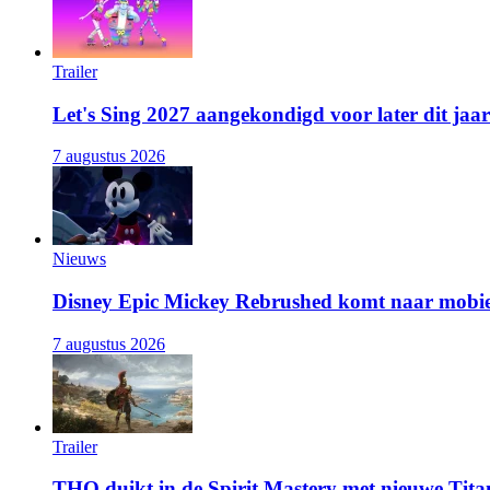
Trailer
Let's Sing 2027 aangekondigd voor later dit jaar
7 augustus 2026
Nieuws
Disney Epic Mickey Rebrushed komt naar mobie
7 augustus 2026
Trailer
THQ duikt in de Spirit Mastery met nieuwe Titan