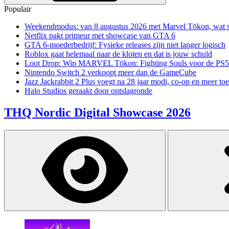
Populair
Weekendmodus: van 8 augustus 2026 met Marvel Tōkon, wat sp
Netflix pakt primeur met showcase van GTA 6
GTA 6-moederbedrijf: Fysieke releases zijn niet langer logisch
Roblox gaat helemaal naar de kloten en dat is jouw schuld
Loot Drop: Win MARVEL Tōkon: Fighting Souls voor de PS5
Nintendo Switch 2 verkoopt meer dan de GameCube
Jazz Jackrabbit 2 Plus voegt na 28 jaar modi, co-op en meer toe
Halo Studios geraakt door ontslagronde
THQ Nordic Digital Showcase 2026