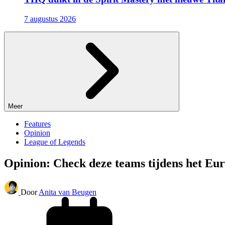
7 augustus 2026
Meer
Features
Opinion
League of Legends
Opinion: Check deze teams tijdens het E
Door
Anita van Beugen