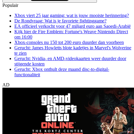
Populair
Xbox viert 25 jaar gaming: wat is jouw mooiste herinnering?
De Rondvraag: Wat is je favoriete fightinggame?
EA officieel verkocht voor 47 miljard euro aan Saoedi-Arabië
Kijk hier de Fire Emblem: Fortune's Weave Nintendo Direct
om 16:00
Xbox-consoles nu 150 tot 200 euro duurder dan voorheen
Gerucht: James Howletts blote kadetjes in Marvel's Wolverine
te zien
Gerucht: Nvidia- en AMD-videokaarten weer duurder door
stijgende kosten
Gerucht: Xbox onthult deze maand disc-to-digital-
functionaliteit
AD