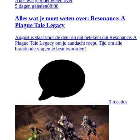
Alles wat je moet weten over
5 dagen geleden
08:00
Alles wat je moet weten over: Resonance: A
Plague Tale Legacy
Augustus staat voor de deur en dat betekent dat Resonance: A
Plague Tale Legacy om je aandacht roept. Tijd om alle
brandende vragen te beantwoorden!
9 reacties