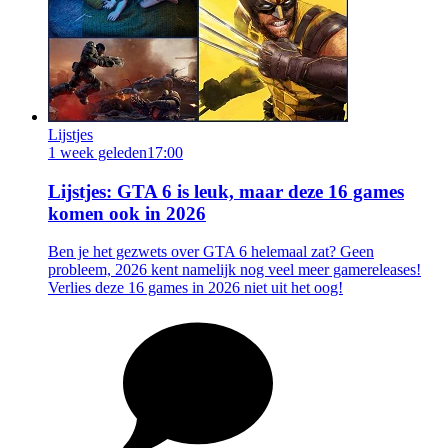
Lijstjes
1 week geleden
17:00
Lijstjes: GTA 6 is leuk, maar deze 16 games
komen ook in 2026
Ben je het gezwets over GTA 6 helemaal zat? Geen
probleem, 2026 kent namelijk nog veel meer gamereleases!
Verlies deze 16 games in 2026 niet uit het oog!