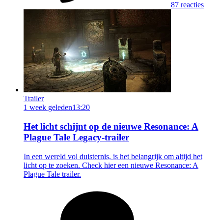
87 reacties
Trailer
1 week geleden
13:20
Het licht schijnt op de nieuwe Resonance: A
Plague Tale Legacy-trailer
In een wereld vol duisternis, is het belangrijk om altijd het
licht op te zoeken. Check hier een nieuwe Resonance: A
Plague Tale trailer.