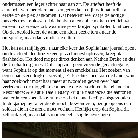
ondertussen een leger achter haar aan zit. De artefact heeft de
aandacht van meerdere mensen getrokken en jij wilt natuurlijk als
eerste op de plek aankomen. Dat betekent wel dat je de nodige
puzzels moet oplossen. Die hebben allemaal te maken met lichtval
en een mysterieuze orb waarmee je verborgen symbolen kunt zien.
Op dat gebied keert de game een klein beetje terug naar de
oorsprong, maar dan zonder de ratten.
Het kan aan mij liggen, maar elke keer dat Sophia haar journal opent
om te achterhalen hoe ze een puzzel moest oplossen, kreeg ik
flashbacks. Het deed me per direct denken aan Nathan Drake en dus
de Uncharted-games. Dat is op zich geen vreemde gedachtegang,
want Sophia is op dat moment al een smokkelaar. Het zoeken van
een schat is een logisch vervolg. Er is echter meer aan de hand, want
haar zoektocht moet haar meer antwoorden geven over haar
verleden en de mogelijke connectie die ze voelt met het eiland. In
Resonance: A Plague Tale Legacy krijg je flashbacks die aantonen
wat er in een specifieke ruimte op het eiland heeft plaatsgevonden.
In de gameplaytrailer die ik mocht bewonderen, ben je opeens een
soldaat die in de arena moet vechten. Het lijkt erop dat Sophia dit
zelf ook ziet, maar dat is momenteel lastig te bevestigen.