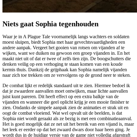
Niets gaat Sophia tegenhouden
Waar je in A Plague Tale voornamelijk langs wachters en soldaten
moest sluipen, biedt Sophia met haar gevechtsvaardigheden een
andere aanpak. Vergeet het gooien van rotsen om vijanden af te
wijken, want we duiken nu gewoon een groep vijanden in. En het
maakt niet uit of dat er twee of zelfs tien zijn. De boogschutters die
denken veilig op een verhoging te staan komen van een koude
kermis thuis. Dankzij de grijphaak kan Sophia namelijk vijanden
naar zich toe trekken om ze vervolgens op de grond neer te steken.
De combat lijkt er redelijk standaard uit te zien. Hiermee bedoel ik
dat je zwaardere aanvallen moet ontwijken, maar lichte aanvallen
juist kunt pareren. Dit heeft effect op een extra balkje van de
vijanden en wanneer die geel oplicht krijg je een mooie finisher te
zien. Ondanks de simpele aanpak zien de animaties er strak uit en
oogt de combat vloeiend. Wat wel opvalt uit de beelden, is dat
Sophia niet wordt geraakt als ze bezig is met een combinatieaanval.
Het is goed mogelijk dat ze net uit het bereik van een vijand is, maar
het leek er eerder op dat het zwaard dwars door haar heen ging. Je
wordt dus in de huidige versie van de game niet volledig afgestraft