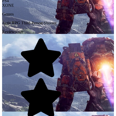
PS4
XONE
Genres
Actie
RPG
Third-Person Shooter
Reviewscore