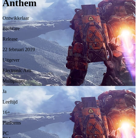
Anthem
Ontwikkelaar
BioWare
Release
22 februari 2019
Uitgever
Electronic Arts
Multiplayer
Ja
Leeftijd
16+
Platforms
PC