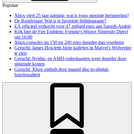
Populair
Xbox viert 25 jaar gaming: wat is jouw mooiste herinnering?
De Rondvraag: Wat is je favoriete fightinggame?
EA officieel verkocht voor 47 miljard euro aan Saoedi-Arabië
Kijk hier de Fire Emblem: Fortune's Weave Nintendo Direct
om 16:00
Xbox-consoles nu 150 tot 200 euro duurder dan voorheen
Gerucht: James Howletts blote kadetjes in Marvel's Wolverine
te zien
Gerucht: Nvidia- en AMD-videokaarten weer duurder door
stijgende kosten
Gerucht: Xbox onthult deze maand disc-to-digital-
functionaliteit