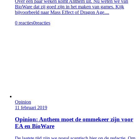
Over een paar weken komt Anthem uit. Nu weten we van
BioWare dat zij goed zijn in het maken van games. Kijk
bijvoorbeeld naar Mass Effect of Dragon Age....
0 reacties
0
reacties
Opinion
11 februari 2019
Opinion: Anthem moet de ommekeer zijn voor
EA en BioWare
De laatste tijd zijn we nogal sceptisch hier op de redactie. Om