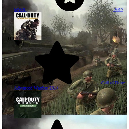
WWII
2017
Call of Duty:
Advanced Warfare
2014