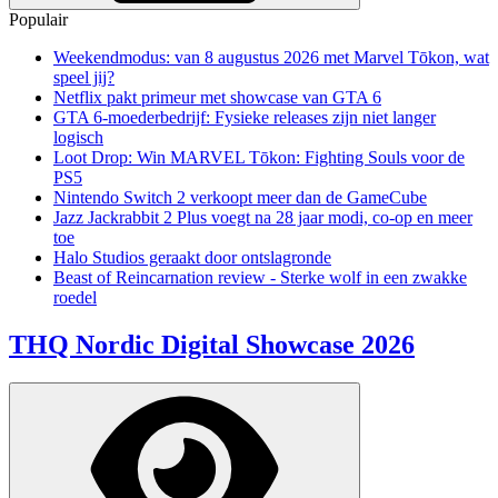
Populair
Weekendmodus: van 8 augustus 2026 met Marvel Tōkon, wat
speel jij?
Netflix pakt primeur met showcase van GTA 6
GTA 6-moederbedrijf: Fysieke releases zijn niet langer
logisch
Loot Drop: Win MARVEL Tōkon: Fighting Souls voor de
PS5
Nintendo Switch 2 verkoopt meer dan de GameCube
Jazz Jackrabbit 2 Plus voegt na 28 jaar modi, co-op en meer
toe
Halo Studios geraakt door ontslagronde
Beast of Reincarnation review - Sterke wolf in een zwakke
roedel
THQ Nordic Digital Showcase 2026