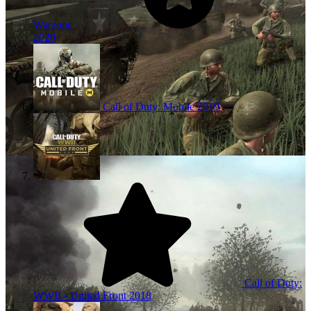
Warzone
2020
Call of Duty: Mobile
2019
Call of Duty:
WWII - United Front
2018