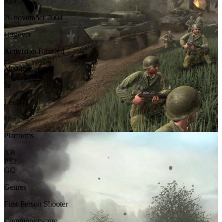
Release
26 november 2004
Uitgever
Activision Blizzard
Multiplayer
Ja
Leeftijd
18+
Platforms
XB
PS2
GC
Genres
First-Person Shooter
Communityscore