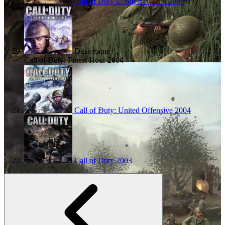
Call of Duty 2: Big Red One
2005
Deze game
Call of Duty: Finest Hour
2004
Call of Duty: United Offensive
2004
Call of Duty
2003