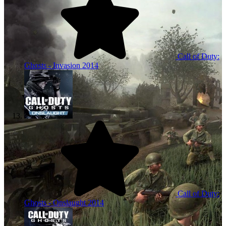
Call of Duty:
Ghosts - Invasion
2014
Call of Duty:
Ghosts - Onslaught
2014