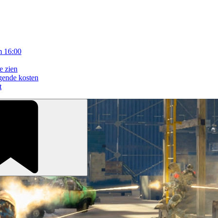
m 16:00
e zien
gende kosten
t