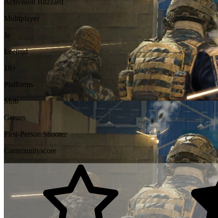
Activision Blizzard
Multiplayer
Ja
Leeftijd
18+
Platforms
Mob
Genres
First-Person Shooter
Communityscore