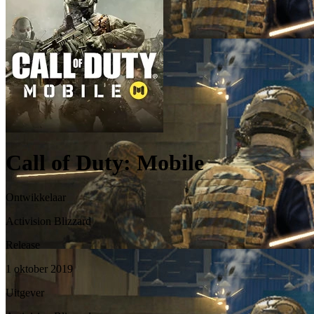
Call of Duty: Mobile
Ontwikkelaar
Activision Blizzard
Release
1 oktober 2019
Uitgever