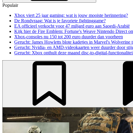
Populair
Xbox viert 25 jaar gaming: wat is jouw mooiste herinnering?
De Rondvraag: Wat is je favoriete fightinggame?
EA officieel verkocht voor 47 miljard euro aan Saoedi-Arabië
Kijk hier de Fire Emblem: Fortune's Weave Nintendo Direct o
Xbox-consoles nu 150 tot 200 euro duurder dan voorheen
Gerucht: James Howletts blote kadetjes in Marvel's Wolverine t
Gerucht: Nvidia- en AMD-videokaarten weer duurder door stij
Gerucht: Xbox onthult deze maand disc-to-digital-functionalitei
Je moet eerst inloggen om deze game aan je backlog toe te voegen.