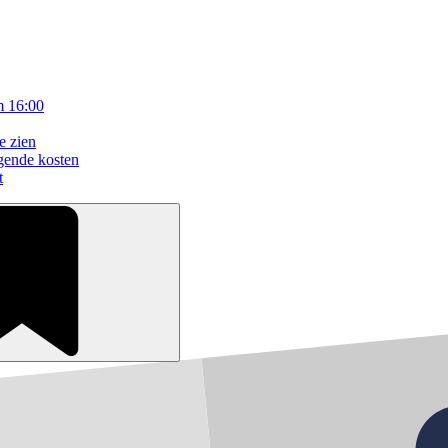
m 16:00
e zien
gende kosten
t