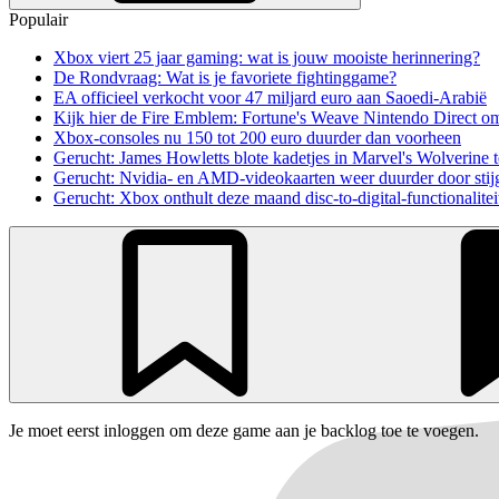
Populair
Xbox viert 25 jaar gaming: wat is jouw mooiste herinnering?
De Rondvraag: Wat is je favoriete fightinggame?
EA officieel verkocht voor 47 miljard euro aan Saoedi-Arabië
Kijk hier de Fire Emblem: Fortune's Weave Nintendo Direct o
Xbox-consoles nu 150 tot 200 euro duurder dan voorheen
Gerucht: James Howletts blote kadetjes in Marvel's Wolverine t
Gerucht: Nvidia- en AMD-videokaarten weer duurder door stij
Gerucht: Xbox onthult deze maand disc-to-digital-functionalitei
Je moet eerst inloggen om deze game aan je backlog toe te voegen.