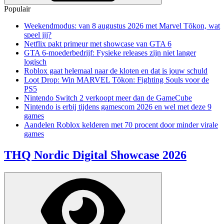
Populair
Weekendmodus: van 8 augustus 2026 met Marvel Tōkon, wat
speel jij?
Netflix pakt primeur met showcase van GTA 6
GTA 6-moederbedrijf: Fysieke releases zijn niet langer
logisch
Roblox gaat helemaal naar de kloten en dat is jouw schuld
Loot Drop: Win MARVEL Tōkon: Fighting Souls voor de
PS5
Nintendo Switch 2 verkoopt meer dan de GameCube
Nintendo is erbij tijdens gamescom 2026 en wel met deze 9
games
Aandelen Roblox kelderen met 70 procent door minder virale
games
THQ Nordic Digital Showcase 2026