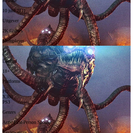
Release
10 juni 2011
Uitgever
2K Games
Multiplayer
Ja
Leeftijd
18+
Platforms
PC
X360
PS3
Genres
Actie
First-Person Shooter
Reviewscore