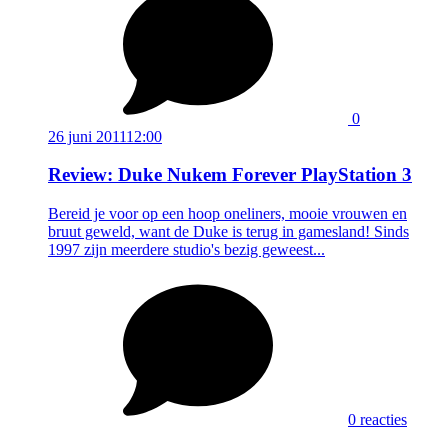
0
26 juni 2011
12:00
Review: Duke Nukem Forever PlayStation 3
Bereid je voor op een hoop oneliners, mooie vrouwen en
bruut geweld, want de Duke is terug in gamesland! Sinds
1997 zijn meerdere studio's bezig geweest...
0 reacties