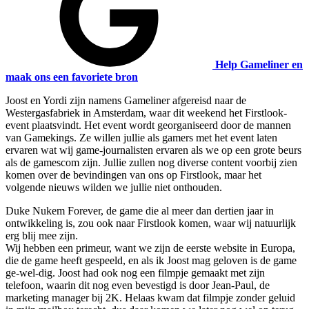
Help Gameliner en
maak ons een favoriete bron
Joost en Yordi zijn namens Gameliner afgereisd naar de
Westergasfabriek in Amsterdam, waar dit weekend het Firstlook-
event plaatsvindt. Het event wordt georganiseerd door de mannen
van Gamekings. Ze willen jullie als gamers met het event laten
ervaren wat wij game-journalisten ervaren als we op een grote beurs
als de gamescom zijn. Jullie zullen nog diverse content voorbij zien
komen over de bevindingen van ons op Firstlook, maar het
volgende nieuws wilden we jullie niet onthouden.
Duke Nukem Forever, de game die al meer dan dertien jaar in
ontwikkeling is, zou ook naar Firstlook komen, waar wij natuurlijk
erg blij mee zijn.
Wij hebben een primeur, want we zijn de eerste website in Europa,
die de game heeft gespeeld, en als ik Joost mag geloven is de game
ge-wel-dig. Joost had ook nog een filmpje gemaakt met zijn
telefoon, waarin dit nog even bevestigd is door Jean-Paul, de
marketing manager bij 2K. Helaas kwam dat filmpje zonder geluid