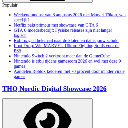
Populair
Weekendmodus: van 8 augustus 2026 met Marvel Tōkon, wat
speel jij?
Netflix pakt primeur met showcase van GTA 6
GTA 6-moederbedrijf: Fysieke releases zijn niet langer
logisch
Roblox gaat helemaal naar de kloten en dat is jouw schuld
Loot Drop: Win MARVEL Tōkon: Fighting Souls voor de
PS5
Nintendo Switch 2 verkoopt meer dan de GameCube
Nintendo is erbij tijdens gamescom 2026 en wel met deze 9
games
Aandelen Roblox kelderen met 70 procent door minder virale
games
THQ Nordic Digital Showcase 2026