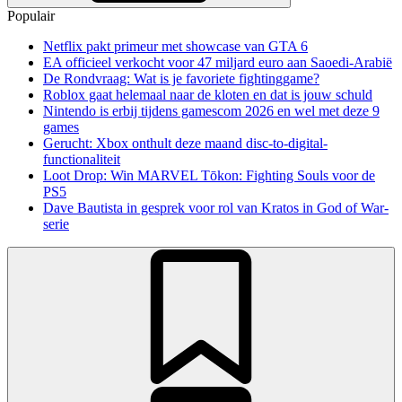
Populair
Netflix pakt primeur met showcase van GTA 6
EA officieel verkocht voor 47 miljard euro aan Saoedi-Arabië
De Rondvraag: Wat is je favoriete fightinggame?
Roblox gaat helemaal naar de kloten en dat is jouw schuld
Nintendo is erbij tijdens gamescom 2026 en wel met deze 9
games
Gerucht: Xbox onthult deze maand disc-to-digital-
functionaliteit
Loot Drop: Win MARVEL Tōkon: Fighting Souls voor de
PS5
Dave Bautista in gesprek voor rol van Kratos in God of War-
serie