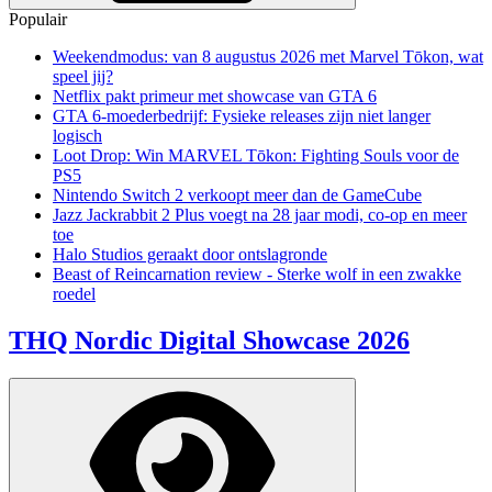
Populair
Weekendmodus: van 8 augustus 2026 met Marvel Tōkon, wat
speel jij?
Netflix pakt primeur met showcase van GTA 6
GTA 6-moederbedrijf: Fysieke releases zijn niet langer
logisch
Loot Drop: Win MARVEL Tōkon: Fighting Souls voor de
PS5
Nintendo Switch 2 verkoopt meer dan de GameCube
Jazz Jackrabbit 2 Plus voegt na 28 jaar modi, co-op en meer
toe
Halo Studios geraakt door ontslagronde
Beast of Reincarnation review - Sterke wolf in een zwakke
roedel
THQ Nordic Digital Showcase 2026