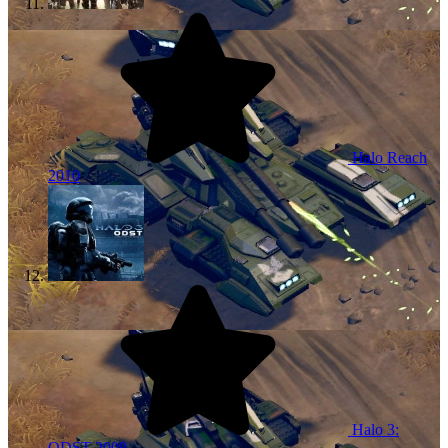
Halo Reach
2010
Halo 3:
ODST
2009