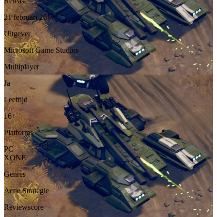
Release
21 februari 2017
Uitgever
Microsoft Game Studios
Multiplayer
Ja
Leeftijd
16+
Platforms
PC
XONE
Genres
Actie
Strategie
Reviewscore