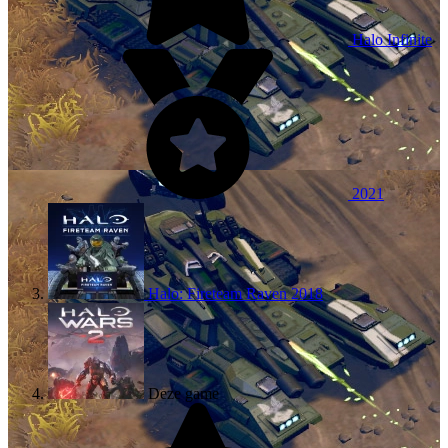
Halo Infinite
2021
Halo: Fireteam Raven
2018
Deze game