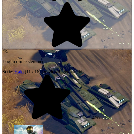
4/5
Log in om te stemmen.
Serie:
Halo
(11 / 16 gereviewd, gemiddeld
4/5)