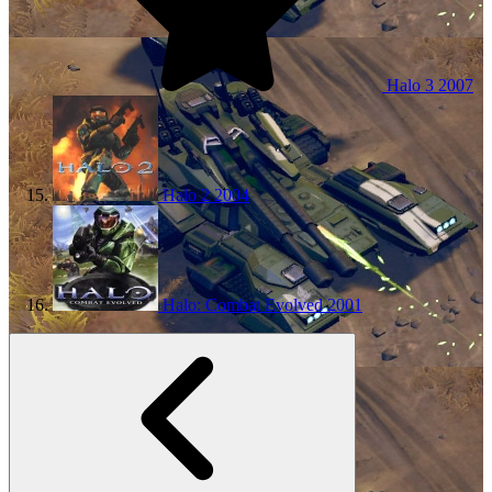
Halo 3
2007
Halo 2
2004
Halo: Combat Evolved
2001