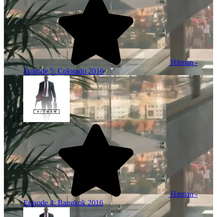
Hitman -
Episode 5: Colorado
2016
Hitman -
Episode 4: Bangkok
2016