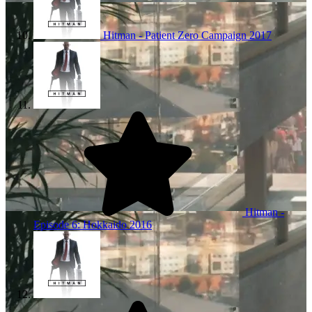
Hitman - Patient Zero Campaign
2017
Hitman -
Episode 6: Hokkaido
2016