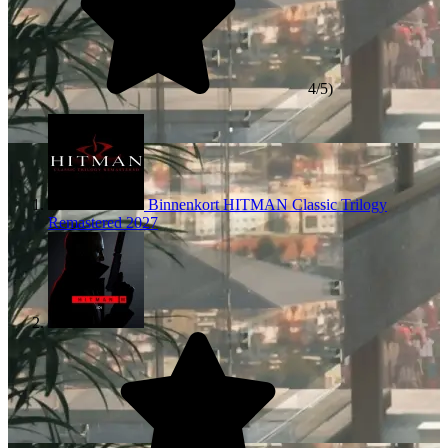
4/5)
Binnenkort
HITMAN Classic Trilogy
Remastered
2027