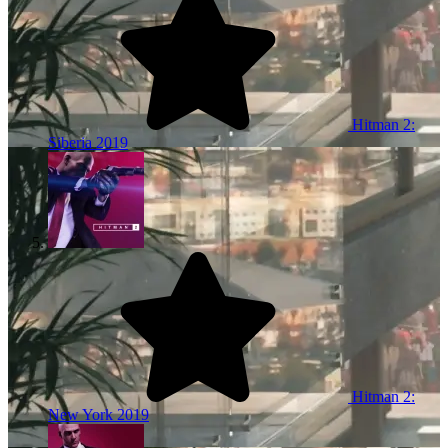
Hitman 2:
Siberia
2019
Hitman 2:
New York
2019