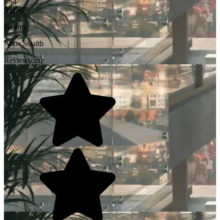
PS4
XONE
Genres
Actie
Stealth
Reviewscore