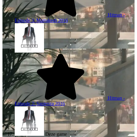
Hitman -
Episode 3: Marrakesh
2016
Hitman -
Episode 2: Sapienza
2016
Deze game