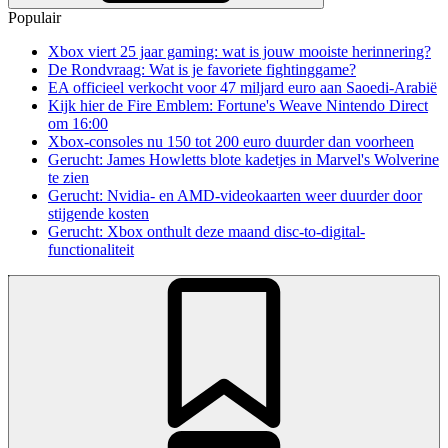
Populair
Xbox viert 25 jaar gaming: wat is jouw mooiste herinnering?
De Rondvraag: Wat is je favoriete fightinggame?
EA officieel verkocht voor 47 miljard euro aan Saoedi-Arabië
Kijk hier de Fire Emblem: Fortune's Weave Nintendo Direct
om 16:00
Xbox-consoles nu 150 tot 200 euro duurder dan voorheen
Gerucht: James Howletts blote kadetjes in Marvel's Wolverine
te zien
Gerucht: Nvidia- en AMD-videokaarten weer duurder door
stijgende kosten
Gerucht: Xbox onthult deze maand disc-to-digital-
functionaliteit