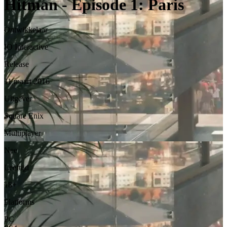
Hitman - Episode 1: Paris
Ontwikkelaar
IO Interactive
Release
11 maart 2016
Uitgever
Square Enix
Multiplayer
Nee
Leeftijd
18+
Platforms
PC