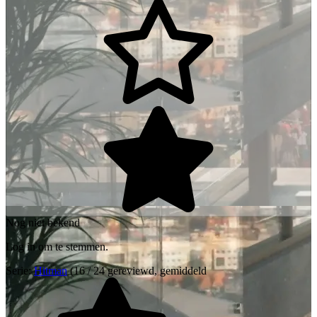
Nog niet bekend
Log in om te stemmen.
Serie:
Hitman
(16 / 24 gereviewd, gemiddeld