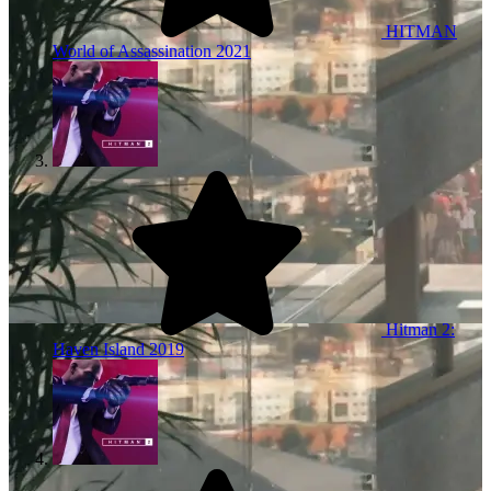
HITMAN
World of Assassination
2021
Hitman 2:
Haven Island
2019