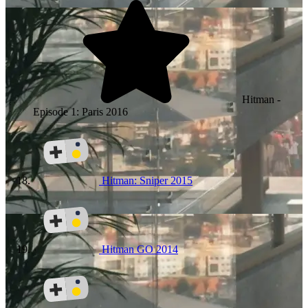
Hitman -
Episode 1: Paris
2016
Hitman: Sniper
2015
Hitman GO
2014