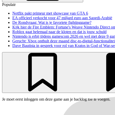
Populair
Netflix pakt primeur met showcase van GTA 6
EA officieel verkocht voor 47 miljard euro aan Saoedi-Arabië
De Rondvraag: Wat is je favoriete fightinggame?
Kijk hier de Fire Emblem: Fortune's Weave Nintendo Direct o
Roblox gaat helemaal naar de kloten en dat is jouw schuld
Nintendo is erbij tijdens gamescom 2026 en wel met deze 9 ga
Gerucht: Xbox onthult deze maand disc-to-digital-functionalitei
Dave Bautista in gesprek voor rol van Kratos in God of War-se
Je moet eerst inloggen om deze game aan je backlog toe te voegen.