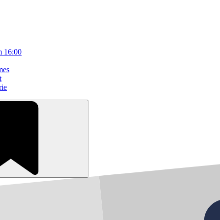
m 16:00
mes
t
rie