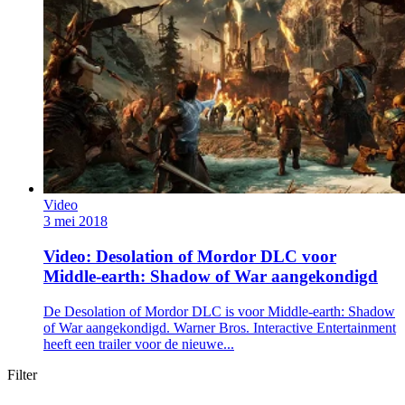
Video
3 mei 2018
Video: Desolation of Mordor DLC voor
Middle-earth: Shadow of War aangekondigd
De Desolation of Mordor DLC is voor Middle-earth: Shadow
of War aangekondigd. Warner Bros. Interactive Entertainment
heeft een trailer voor de nieuwe...
Filter