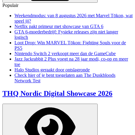
Populair
Weekendmodus: van 8 augustus 2026 met Marvel Tōkon, wat
speel jij?
Netflix pakt primeur met showcase van GTA 6
GTA 6-moederbedrijf: Fysieke releases zijn niet langer
logisch
Loot Drop: Win MARVEL Tōkon: Fighting Souls voor de
PS5
Nintendo Switch 2 verkoopt meer dan de GameCube
Jazz Jackrabbit 2 Plus voegt na 28 jaar modi, co-op en meer
toe
Halo Studios geraakt door ontslagronde
Check hier of je bent toegelaten aan The Duskbloods
Network Test
THQ Nordic Digital Showcase 2026