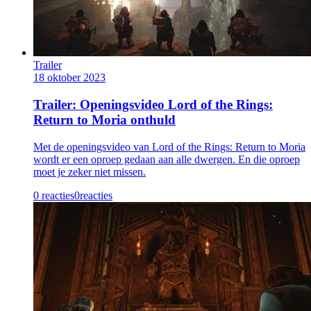
Trailer
18 oktober 2023
Trailer: Openingsvideo Lord of the Rings:
Return to Moria onthuld
Met de openingsvideo van Lord of the Rings: Return to Moria
wordt er een oproep gedaan aan alle dwergen. En die oproep
moet je zeker niet missen.
0 reacties
0
reacties