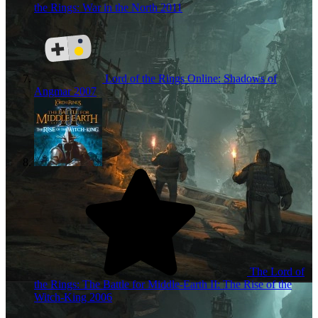
the Rings: War in the North
2011
Lord of the Rings Online: Shadows of
Angmar
2007
The Lord of
the Rings: The Battle for Middle-Earth II: The Rise of the
Witch-King
2006