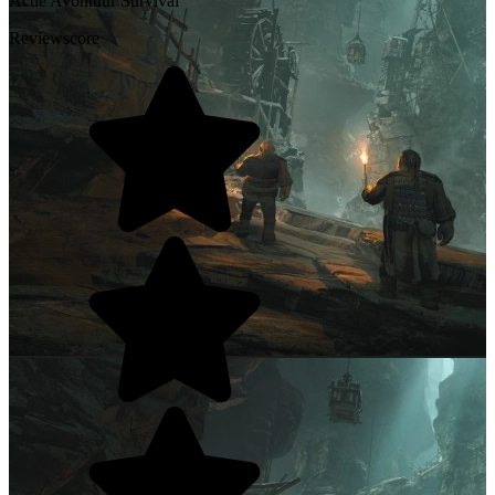
Actie
Avontuur
Survival
Reviewscore