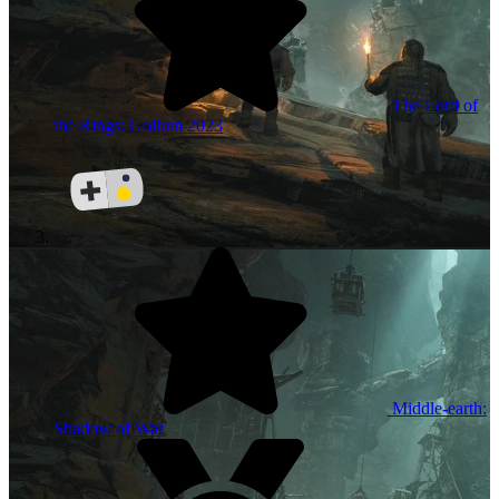
The Lord of
the Rings: Gollum
2023
Middle-earth:
Shadow of War