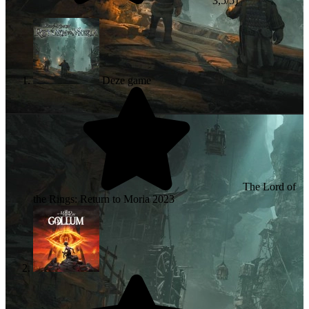
3,5/5)
Deze game
The Lord of
the Rings: Return to Moria
2023