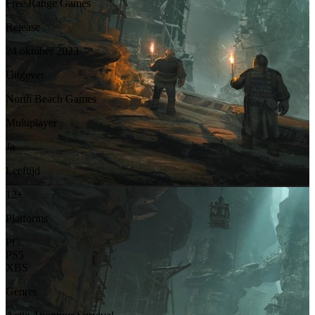
Free Range Games
Release
24 oktober 2023
Uitgever
North Beach Games
Multiplayer
Ja
Leeftijd
12+
Platforms
PC
PS5
XBS
Genres