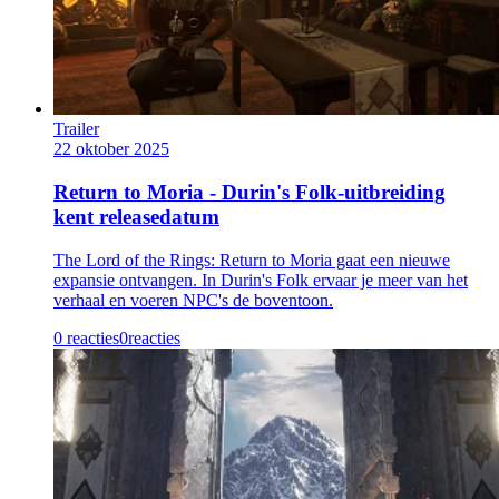
Trailer
22 oktober 2025
Return to Moria - Durin's Folk-uitbreiding
kent releasedatum
The Lord of the Rings: Return to Moria gaat een nieuwe
expansie ontvangen. In Durin's Folk ervaar je meer van het
verhaal en voeren NPC's de boventoon.
0 reacties
0
reacties