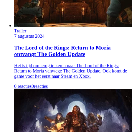
Trailer
7 augustus 2024
The Lord of the Rings: Return to Moria
ontvangt The Golden Update
Het is tijd om terug te keren naar The Lord of the Rings:
Return to Moria vanwege The Golden Update. Ook komt de
game voor het eerst naar Steam en Xbox.
0 reacties
0
reacties