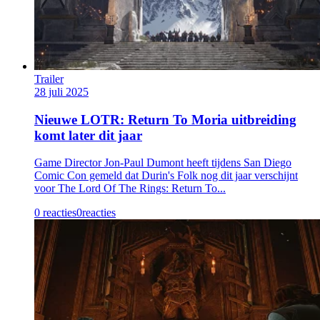
Trailer
28 juli 2025
Nieuwe LOTR: Return To Moria uitbreiding
komt later dit jaar
Game Director Jon-Paul Dumont heeft tijdens San Diego
Comic Con gemeld dat Durin's Folk nog dit jaar verschijnt
voor The Lord Of The Rings: Return To...
0 reacties
0
reacties