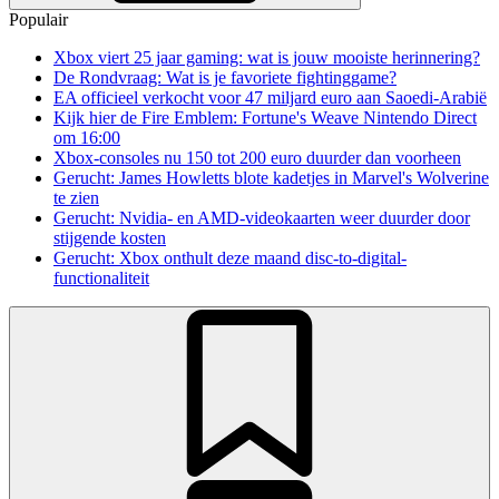
Populair
Xbox viert 25 jaar gaming: wat is jouw mooiste herinnering?
De Rondvraag: Wat is je favoriete fightinggame?
EA officieel verkocht voor 47 miljard euro aan Saoedi-Arabië
Kijk hier de Fire Emblem: Fortune's Weave Nintendo Direct
om 16:00
Xbox-consoles nu 150 tot 200 euro duurder dan voorheen
Gerucht: James Howletts blote kadetjes in Marvel's Wolverine
te zien
Gerucht: Nvidia- en AMD-videokaarten weer duurder door
stijgende kosten
Gerucht: Xbox onthult deze maand disc-to-digital-
functionaliteit