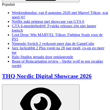
Populair
Weekendmodus: van 8 augustus 2026 met Marvel Tōkon, wat
speel jij?
Netflix pakt primeur met showcase van GTA 6
GTA 6-moederbedrijf: Fysieke releases zijn niet langer
logisch
Loot Drop: Win MARVEL Tōkon: Fighting Souls voor de
PS5
Nintendo Switch 2 verkoopt meer dan de GameCube
Jazz Jackrabbit 2 Plus voegt na 28 jaar modi, co-op en meer
toe
Halo Studios geraakt door ontslagronde
Beast of Reincarnation review - Sterke wolf in een zwakke
roedel
THQ Nordic Digital Showcase 2026