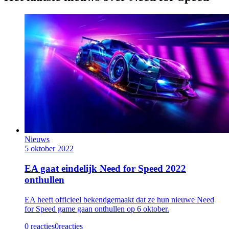
Nieuws
5 oktober 2022
EA gaat eindelijk Need for Speed 2022
onthullen
EA heeft officieel bekendgemaakt dat ze hun nieuwe Need
for Speed game gaan onthullen op 6 oktober.
0 reacties
0
reacties