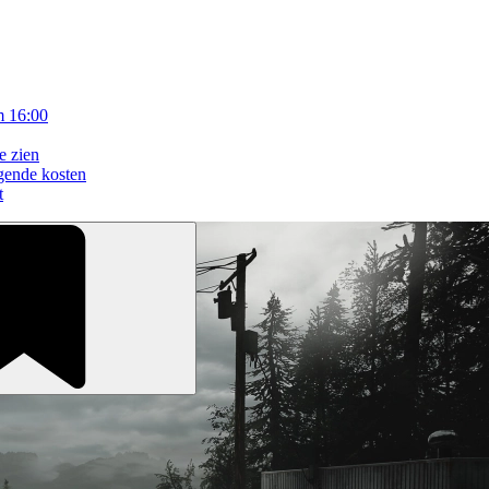
m 16:00
e zien
gende kosten
t