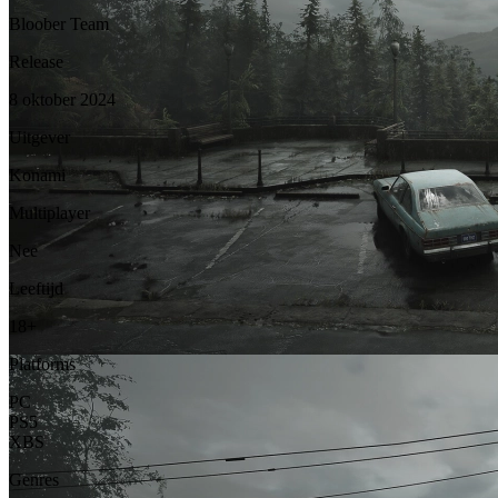
Bloober Team
Release
8 oktober 2024
Uitgever
Konami
Multiplayer
Nee
Leeftijd
18+
Platforms
PC
PS5
XBS
Genres