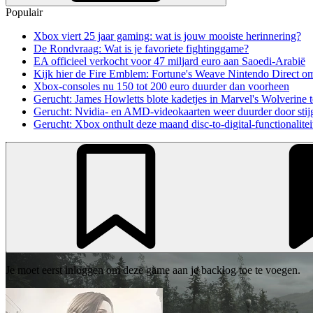
Populair
Xbox viert 25 jaar gaming: wat is jouw mooiste herinnering?
De Rondvraag: Wat is je favoriete fightinggame?
EA officieel verkocht voor 47 miljard euro aan Saoedi-Arabië
Kijk hier de Fire Emblem: Fortune's Weave Nintendo Direct o
Xbox-consoles nu 150 tot 200 euro duurder dan voorheen
Gerucht: James Howletts blote kadetjes in Marvel's Wolverine t
Gerucht: Nvidia- en AMD-videokaarten weer duurder door stij
Gerucht: Xbox onthult deze maand disc-to-digital-functionalitei
Je moet eerst inloggen om deze game aan je backlog toe te voegen.