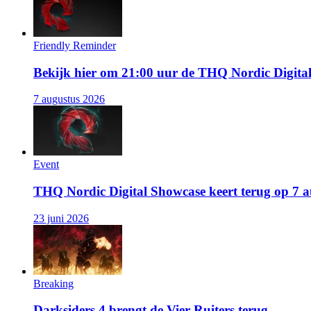
Friendly Reminder
Bekijk hier om 21:00 uur de THQ Nordic Digita
7 augustus 2026
Event
THQ Nordic Digital Showcase keert terug op 7 
23 juni 2026
Breaking
Darksiders 4 brengt de Vier Ruiters terug