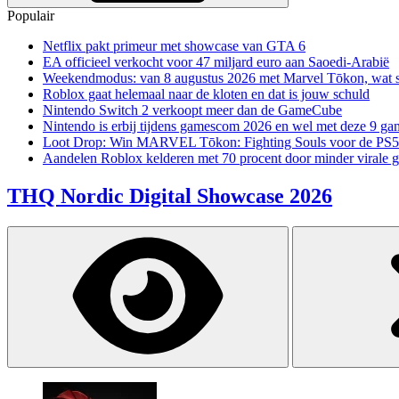
Populair
Netflix pakt primeur met showcase van GTA 6
EA officieel verkocht voor 47 miljard euro aan Saoedi-Arabië
Weekendmodus: van 8 augustus 2026 met Marvel Tōkon, wat sp
Roblox gaat helemaal naar de kloten en dat is jouw schuld
Nintendo Switch 2 verkoopt meer dan de GameCube
Nintendo is erbij tijdens gamescom 2026 en wel met deze 9 ga
Loot Drop: Win MARVEL Tōkon: Fighting Souls voor de PS5
Aandelen Roblox kelderen met 70 procent door minder virale 
THQ Nordic Digital Showcase 2026