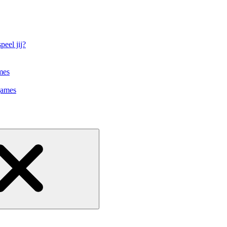
eel jij?
mes
games