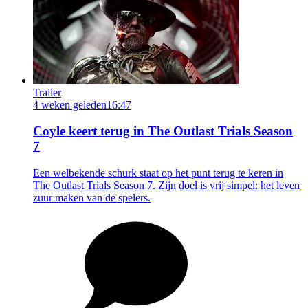
Trailer
4 weken geleden
16:47
Coyle keert terug in The Outlast Trials Season
7
Een welbekende schurk staat op het punt terug te keren in
The Outlast Trials Season 7. Zijn doel is vrij simpel: het leven
zuur maken van de spelers.