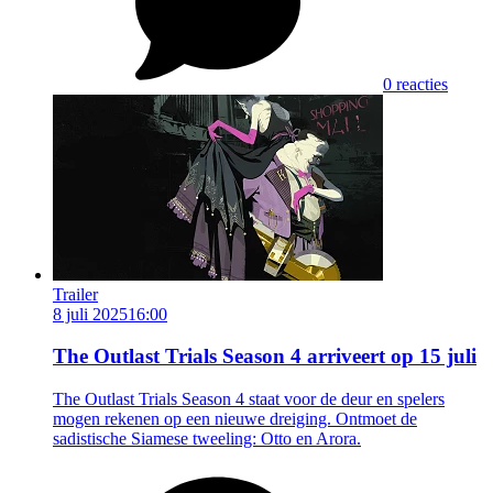
0 reacties
Trailer
8 juli 2025
16:00
The Outlast Trials Season 4 arriveert op 15 juli
The Outlast Trials Season 4 staat voor de deur en spelers
mogen rekenen op een nieuwe dreiging. Ontmoet de
sadistische Siamese tweeling: Otto en Arora.