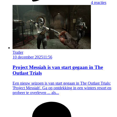
4 reacties
Trailer
10 december 2025
11:56
Project Messiah is van start gegaan in The
Outlast Trials
Een nieuw seizoen is van start gegaan in The Outlast Trials:
'Project Messiah'. Ga op ontdekking in een winters resort en
probeer te overleven ... als...