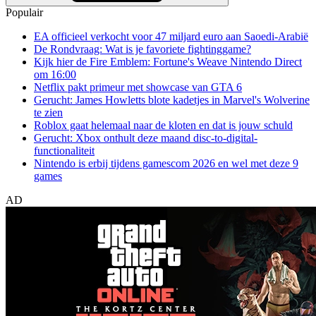
Populair
EA officieel verkocht voor 47 miljard euro aan Saoedi-Arabië
De Rondvraag: Wat is je favoriete fightinggame?
Kijk hier de Fire Emblem: Fortune's Weave Nintendo Direct
om 16:00
Netflix pakt primeur met showcase van GTA 6
Gerucht: James Howletts blote kadetjes in Marvel's Wolverine
te zien
Roblox gaat helemaal naar de kloten en dat is jouw schuld
Gerucht: Xbox onthult deze maand disc-to-digital-
functionaliteit
Nintendo is erbij tijdens gamescom 2026 en wel met deze 9
games
AD