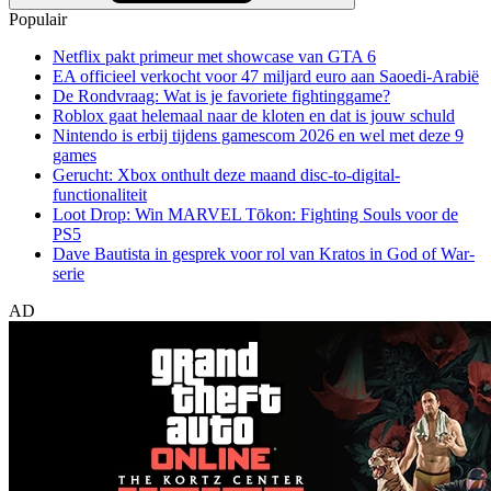
Populair
Netflix pakt primeur met showcase van GTA 6
EA officieel verkocht voor 47 miljard euro aan Saoedi-Arabië
De Rondvraag: Wat is je favoriete fightinggame?
Roblox gaat helemaal naar de kloten en dat is jouw schuld
Nintendo is erbij tijdens gamescom 2026 en wel met deze 9
games
Gerucht: Xbox onthult deze maand disc-to-digital-
functionaliteit
Loot Drop: Win MARVEL Tōkon: Fighting Souls voor de
PS5
Dave Bautista in gesprek voor rol van Kratos in God of War-
serie
AD