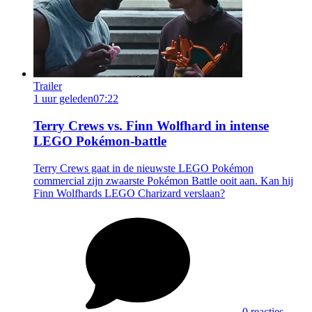
Trailer
1 uur geleden
07:22
Terry Crews vs. Finn Wolfhard in intense
LEGO Pokémon-battle
Terry Crews gaat in de nieuwste LEGO Pokémon
commercial zijn zwaarste Pokémon Battle ooit aan. Kan hij
Finn Wolfhards LEGO Charizard verslaan?
0 reacties