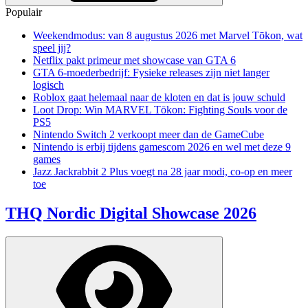
Populair
Weekendmodus: van 8 augustus 2026 met Marvel Tōkon, wat
speel jij?
Netflix pakt primeur met showcase van GTA 6
GTA 6-moederbedrijf: Fysieke releases zijn niet langer
logisch
Roblox gaat helemaal naar de kloten en dat is jouw schuld
Loot Drop: Win MARVEL Tōkon: Fighting Souls voor de
PS5
Nintendo Switch 2 verkoopt meer dan de GameCube
Nintendo is erbij tijdens gamescom 2026 en wel met deze 9
games
Jazz Jackrabbit 2 Plus voegt na 28 jaar modi, co-op en meer
toe
THQ Nordic Digital Showcase 2026