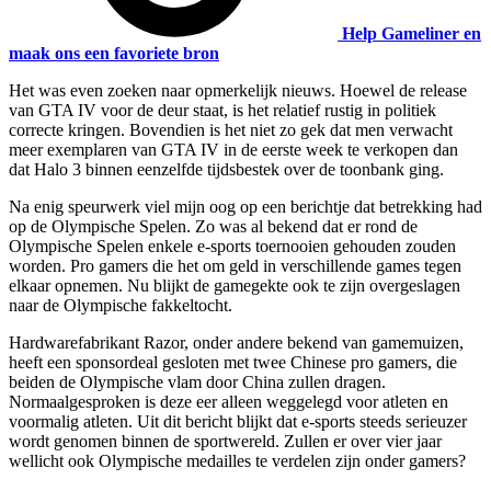
Help Gameliner en
maak ons een favoriete bron
Het was even zoeken naar opmerkelijk nieuws. Hoewel de release
van GTA IV voor de deur staat, is het relatief rustig in politiek
correcte kringen. Bovendien is het niet zo gek dat men verwacht
meer exemplaren van GTA IV in de eerste week te verkopen dan
dat Halo 3 binnen eenzelfde tijdsbestek over de toonbank ging.
Na enig speurwerk viel mijn oog op een berichtje dat betrekking had
op de Olympische Spelen. Zo was al bekend dat er rond de
Olympische Spelen enkele e-sports toernooien gehouden zouden
worden. Pro gamers die het om geld in verschillende games tegen
elkaar opnemen. Nu blijkt de gamegekte ook te zijn overgeslagen
naar de Olympische fakkeltocht.
Hardwarefabrikant Razor, onder andere bekend van gamemuizen,
heeft een sponsordeal gesloten met twee Chinese pro gamers, die
beiden de Olympische vlam door China zullen dragen.
Normaalgesproken is deze eer alleen weggelegd voor atleten en
voormalig atleten. Uit dit bericht blijkt dat e-sports steeds serieuzer
wordt genomen binnen de sportwereld. Zullen er over vier jaar
wellicht ook Olympische medailles te verdelen zijn onder gamers?