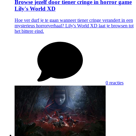
Browse jezelf door tiener cringe in horror game
Lily's World XD
Hoe ver durf je te gaan wanneer tiener cringe verandert in een
mysterieus horrorverhaal? Lily's World XD laat je browsen tot
het bittere eind.
0 reacties