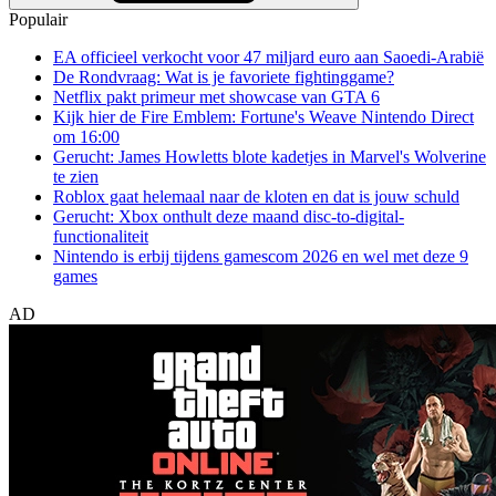
Populair
EA officieel verkocht voor 47 miljard euro aan Saoedi-Arabië
De Rondvraag: Wat is je favoriete fightinggame?
Netflix pakt primeur met showcase van GTA 6
Kijk hier de Fire Emblem: Fortune's Weave Nintendo Direct
om 16:00
Gerucht: James Howletts blote kadetjes in Marvel's Wolverine
te zien
Roblox gaat helemaal naar de kloten en dat is jouw schuld
Gerucht: Xbox onthult deze maand disc-to-digital-
functionaliteit
Nintendo is erbij tijdens gamescom 2026 en wel met deze 9
games
AD