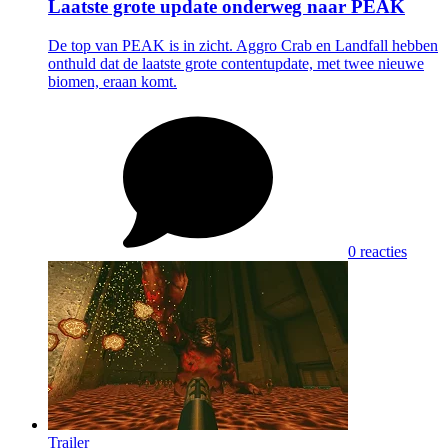
Laatste grote update onderweg naar PEAK
De top van PEAK is in zicht. Aggro Crab en Landfall hebben
onthuld dat de laatste grote contentupdate, met twee nieuwe
biomen, eraan komt.
0 reacties
Trailer