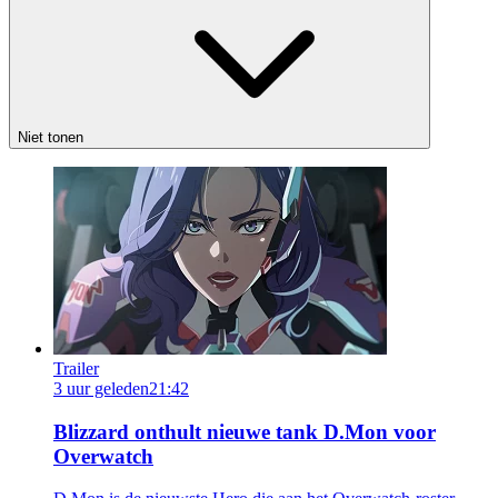
Niet tonen
Trailer
3 uur geleden
21:42
Blizzard onthult nieuwe tank D.Mon voor
Overwatch