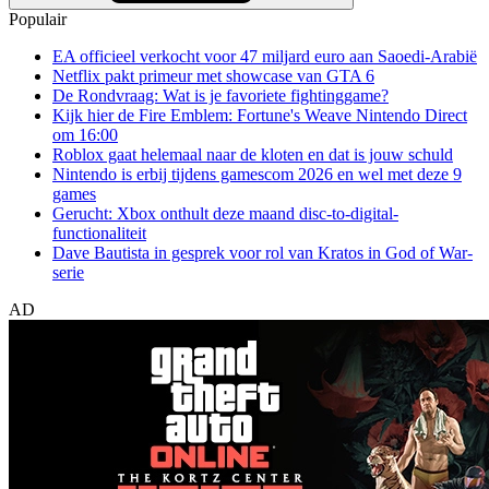
Populair
EA officieel verkocht voor 47 miljard euro aan Saoedi-Arabië
Netflix pakt primeur met showcase van GTA 6
De Rondvraag: Wat is je favoriete fightinggame?
Kijk hier de Fire Emblem: Fortune's Weave Nintendo Direct
om 16:00
Roblox gaat helemaal naar de kloten en dat is jouw schuld
Nintendo is erbij tijdens gamescom 2026 en wel met deze 9
games
Gerucht: Xbox onthult deze maand disc-to-digital-
functionaliteit
Dave Bautista in gesprek voor rol van Kratos in God of War-
serie
AD