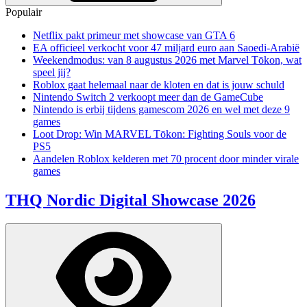
Populair
Netflix pakt primeur met showcase van GTA 6
EA officieel verkocht voor 47 miljard euro aan Saoedi-Arabië
Weekendmodus: van 8 augustus 2026 met Marvel Tōkon, wat
speel jij?
Roblox gaat helemaal naar de kloten en dat is jouw schuld
Nintendo Switch 2 verkoopt meer dan de GameCube
Nintendo is erbij tijdens gamescom 2026 en wel met deze 9
games
Loot Drop: Win MARVEL Tōkon: Fighting Souls voor de
PS5
Aandelen Roblox kelderen met 70 procent door minder virale
games
THQ Nordic Digital Showcase 2026