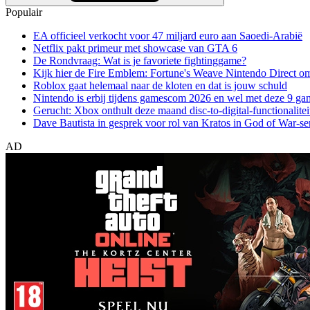
Populair
EA officieel verkocht voor 47 miljard euro aan Saoedi-Arabië
Netflix pakt primeur met showcase van GTA 6
De Rondvraag: Wat is je favoriete fightinggame?
Kijk hier de Fire Emblem: Fortune's Weave Nintendo Direct o
Roblox gaat helemaal naar de kloten en dat is jouw schuld
Nintendo is erbij tijdens gamescom 2026 en wel met deze 9 ga
Gerucht: Xbox onthult deze maand disc-to-digital-functionalitei
Dave Bautista in gesprek voor rol van Kratos in God of War-se
AD