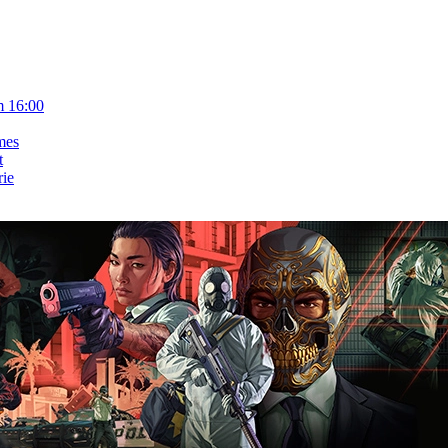
m 16:00
mes
t
rie