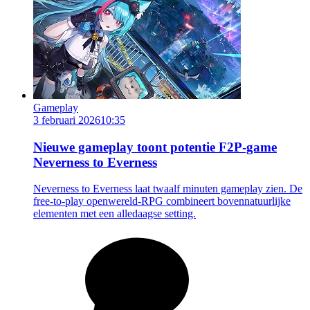
Gameplay
3 februari 2026
10:35
Nieuwe gameplay toont potentie F2P-game
Neverness to Everness
Neverness to Everness laat twaalf minuten gameplay zien. De
free-to-play openwereld-RPG combineert bovennatuurlijke
elementen met een alledaagse setting.