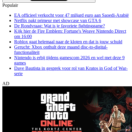
Populair
EA officieel verkocht voor 47 miljard euro aan Saoedi-Arabië
Netflix pakt primeur met showcase van GTA 6
De Rondvraag: Wat is je favoriete fightinggame?
Kijk hier de Fire Emblem: Fortune's Weave Nintendo Direct
om 16:00
Roblox gaat helemaal naar de kloten en dat is jouw schuld
Gerucht: Xbox onthult deze maand disc-to-digital-
functionaliteit
Nintendo is erbij tijdens gamescom 2026 en wel met deze 9
games
Dave Bautista in gesprek voor rol van Kratos in God of War-
serie
AD