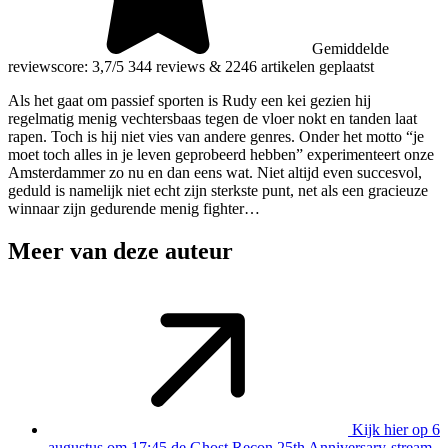
Gemiddelde
reviewscore: 3,7/5
344 reviews
&
2246 artikelen geplaatst
Als het gaat om passief sporten is Rudy een kei gezien hij
regelmatig menig vechtersbaas tegen de vloer nokt en tanden laat
rapen. Toch is hij niet vies van andere genres. Onder het motto “je
moet toch alles in je leven geprobeerd hebben” experimenteert onze
Amsterdammer zo nu en dan eens wat. Niet altijd even succesvol,
geduld is namelijk niet echt zijn sterkste punt, net als een gracieuze
winnaar zijn gedurende menig fighter…
Meer van deze auteur
Kijk hier op 6
augustus om 17:45 de Ghost Recon 25th Anniversary-stream