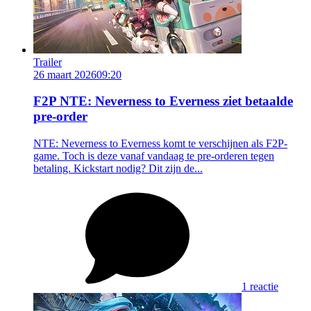
Trailer
26 maart 2026
09:20
F2P NTE: Neverness to Everness ziet betaalde
pre-order
NTE: Neverness to Everness komt te verschijnen als F2P-
game. Toch is deze vanaf vandaag te pre-orderen tegen
betaling. Kickstart nodig? Dit zijn de...
1 reactie