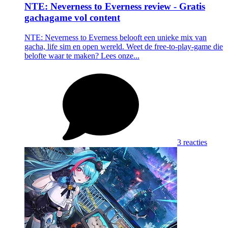
NTE: Neverness to Everness review - Gratis
gachagame vol content
NTE: Neverness to Everness belooft een unieke mix van
gacha, life sim en open wereld. Weet de free-to-play-game die
belofte waar te maken? Lees onze...
3 reacties