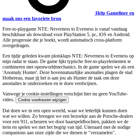
Help Gameliner en
maak ons een favoriete bron
Free-to-playgame NTE: Neverness to Everness is vanaf vandaag
beschikbaar als download voor PlayStation 5, pc, iOS en Android.
Alle progressie die je boekt, wordt automatisch cross-platform
overgedragen.
Een tijdje geleden kwam plotsklaps NTE: Neverness to Everness op
mijn radar te staan. De game lijkt typische free-to-playelementen te
combineren met openworldmechanics. In de game spelen we als een
'Anomaly Hunter'. Deze bovennatuurlijke anomalies plagen de stad
Hethereau, maar jij het is aan jou als Hunter de taak om deze
anomalies te onderzoeken en te doen verdwijnen.
Vanwege je cookie-instellingen verschijnt hier nu geen YouTube-
video.
Cookie voorkeuren wijzigen
Dat doen we in een open wereld, waar we letterlijk kunnen doen
wat we willen. Zo brengen we een bezoekje aan de Porsche-dealers
voor een 911, scheuren we door haarspeldbochten, pakken we de
trein en spelen we met het begrip van tijd. Uiteraard met de nodige
companions aan onze zijde die we dienen te "verzamelen".