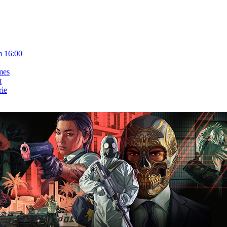
m 16:00
mes
t
rie