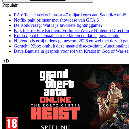
Populair
EA officieel verkocht voor 47 miljard euro aan Saoedi-Arabië
Netflix pakt primeur met showcase van GTA 6
De Rondvraag: Wat is je favoriete fightinggame?
Kijk hier de Fire Emblem: Fortune's Weave Nintendo Direct o
Roblox gaat helemaal naar de kloten en dat is jouw schuld
Nintendo is erbij tijdens gamescom 2026 en wel met deze 9 ga
Gerucht: Xbox onthult deze maand disc-to-digital-functionalitei
Dave Bautista in gesprek voor rol van Kratos in God of War-se
AD