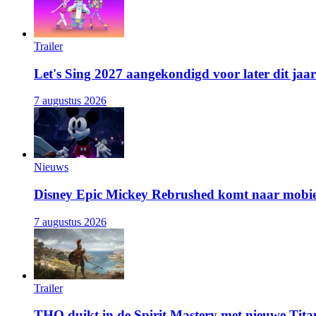
Trailer
Let's Sing 2027 aangekondigd voor later dit jaar
7 augustus 2026
Nieuws
Disney Epic Mickey Rebrushed komt naar mobie
7 augustus 2026
Trailer
THQ duikt in de Spirit Mastery met nieuwe Titan