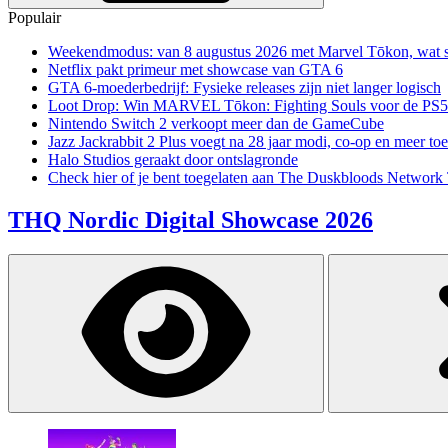
Populair
Weekendmodus: van 8 augustus 2026 met Marvel Tōkon, wat sp
Netflix pakt primeur met showcase van GTA 6
GTA 6-moederbedrijf: Fysieke releases zijn niet langer logisch
Loot Drop: Win MARVEL Tōkon: Fighting Souls voor de PS5
Nintendo Switch 2 verkoopt meer dan de GameCube
Jazz Jackrabbit 2 Plus voegt na 28 jaar modi, co-op en meer toe
Halo Studios geraakt door ontslagronde
Check hier of je bent toegelaten aan The Duskbloods Network 
THQ Nordic Digital Showcase 2026