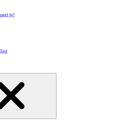
eel jij?
Test