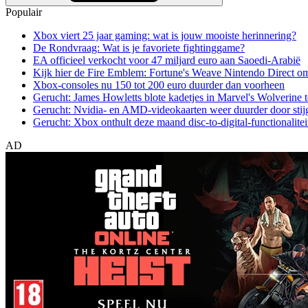
Populair
Xbox viert 25 jaar gaming: wat is jouw mooiste herinnering?
De Rondvraag: Wat is je favoriete fightinggame?
EA officieel verkocht voor 47 miljard euro aan Saoedi-Arabië
Kijk hier de Fire Emblem: Fortune's Weave Nintendo Direct o
Xbox-consoles nu 150 tot 200 euro duurder dan voorheen
Gerucht: James Howletts blote kadetjes in Marvel's Wolverine t
Gerucht: Nvidia- en AMD-videokaarten weer duurder door stij
Gerucht: Xbox onthult deze maand disc-to-digital-functionalitei
AD