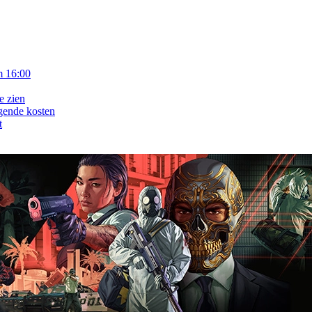
m 16:00
e zien
gende kosten
t