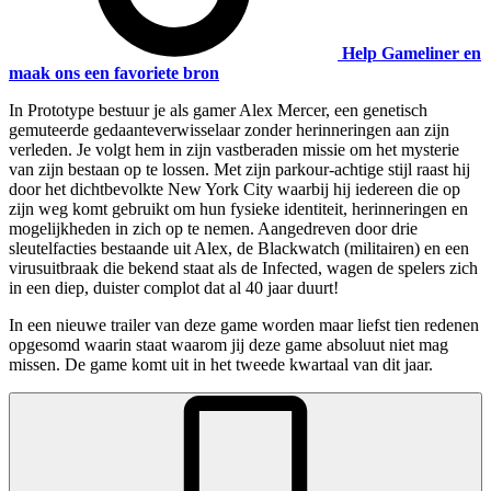
Help Gameliner en
maak ons een favoriete bron
In Prototype bestuur je als gamer Alex Mercer, een genetisch
gemuteerde gedaanteverwisselaar zonder herinneringen aan zijn
verleden. Je volgt hem in zijn vastberaden missie om het mysterie
van zijn bestaan op te lossen. Met zijn parkour-achtige stijl raast hij
door het dichtbevolkte New York City waarbij hij iedereen die op
zijn weg komt gebruikt om hun fysieke identiteit, herinneringen en
mogelijkheden in zich op te nemen. Aangedreven door drie
sleutelfacties bestaande uit Alex, de Blackwatch (militairen) en een
virusuitbraak die bekend staat als de Infected, wagen de spelers zich
in een diep, duister complot dat al 40 jaar duurt!
In een nieuwe trailer van deze game worden maar liefst tien redenen
opgesomd waarin staat waarom jij deze game absoluut niet mag
missen. De game komt uit in het tweede kwartaal van dit jaar.