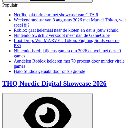
Populair
Netflix pakt primeur met showcase van GTA 6
Weekendmodus: van 8 augustus 2026 met Marvel Tōkon, wat
speel jij?
Roblox gaat helemaal naar de kloten en dat is jouw schuld
Nintendo Switch 2 verkoopt meer dan de GameCube
Loot Drop: Win MARVEL Tōkon: Fighting Souls voor de
PS5
Nintendo is erbij tijdens gamescom 2026 en wel met deze 9
games
Aandelen Roblox kelderen met 70 procent door minder virale
games
Halo Studios geraakt door ontslagronde
THQ Nordic Digital Showcase 2026