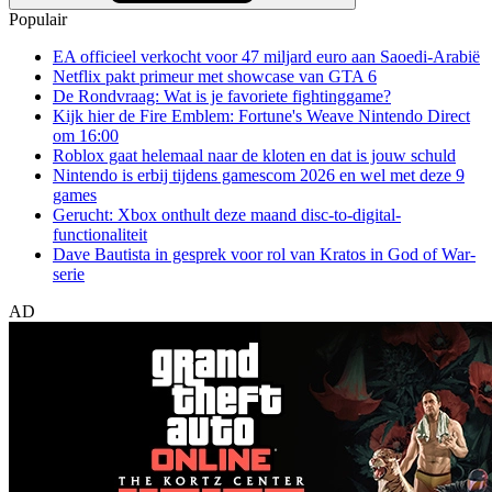
Populair
EA officieel verkocht voor 47 miljard euro aan Saoedi-Arabië
Netflix pakt primeur met showcase van GTA 6
De Rondvraag: Wat is je favoriete fightinggame?
Kijk hier de Fire Emblem: Fortune's Weave Nintendo Direct
om 16:00
Roblox gaat helemaal naar de kloten en dat is jouw schuld
Nintendo is erbij tijdens gamescom 2026 en wel met deze 9
games
Gerucht: Xbox onthult deze maand disc-to-digital-
functionaliteit
Dave Bautista in gesprek voor rol van Kratos in God of War-
serie
AD