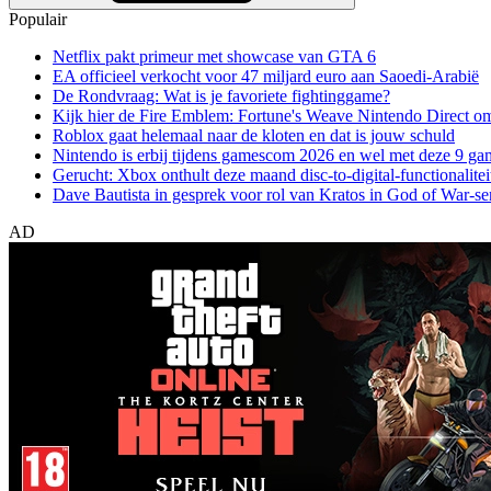
Populair
Netflix pakt primeur met showcase van GTA 6
EA officieel verkocht voor 47 miljard euro aan Saoedi-Arabië
De Rondvraag: Wat is je favoriete fightinggame?
Kijk hier de Fire Emblem: Fortune's Weave Nintendo Direct o
Roblox gaat helemaal naar de kloten en dat is jouw schuld
Nintendo is erbij tijdens gamescom 2026 en wel met deze 9 ga
Gerucht: Xbox onthult deze maand disc-to-digital-functionalitei
Dave Bautista in gesprek voor rol van Kratos in God of War-se
AD