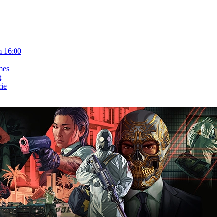
m 16:00
mes
t
rie