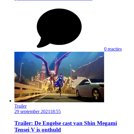
0 reacties
Trailer
29 september 2021
18:55
Trailer: De Engelse cast van Shin Megami
Tensei V is onthuld