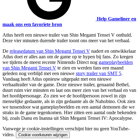
Help Gameliner en
maak ons een favoriete bron
Atlus heeft een nieuwe trailer van Shin Megami Tensei V onthuld.
Deze vier minuten durende trailer toont ons meer van het verhaal.
De
releasedatum van Shin Megami Tensei V
nadert en ontwikkelaar
Atlus doet er alles aan om de game op te hypen bij fans. Zo kregen
we tijdens de meest recente Nintendo Direct nog
gameplaybeelden
van Shin Megami Tensei V
te zien en werden fans een maand
geleden nog verblijd met een nieuwe
story trailer van SMT 5
.
Vandaag heeft Atlus opnieuw uitgepakt met een nieuwe
verhaaltrailer van de game. Deze nieuwe trailer, genaamd Bethel,
duurt ruim vier minuten en laat ons meer zien van het verhaal en van
het hoofdpersonage. Zo zien we de hoofdpersoon zowel in zijn
menselijke gedaante, als in zijn gedaante als de Nahobino. Ook zien
we tussendoor wat gameplaybeelden en een aantal demonen die we
straks in de game tegenkomen. Hier zitten een aantal oude bekenden
bij, zoals Danu en Inanna uit Shin Megami Tensei IV: Apocalypse.
Vanwege je cookie-instellingen verschijnt hier nu geen YouTube-
video.
Cookie voorkeuren wijzigen