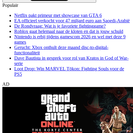
Populair
Netflix pakt primeur met showcase van GTA 6
EA officieel verkocht voor 47 miljard euro aan Saoedi-Arabië
De Rondvraag: Wat is je favoriete fightinggame?
Roblox gaat helemaal naar de kloten en dat is jouw schuld
Nintendo is erbij tijdens gamescom 2026 en wel met deze 9
games
Gerucht: Xbox onthult deze maand disc-to-digital-
functionaliteit
Dave Bautista in gesprek voor rol van Kratos in God of War-
serie
Loot Drop: Win MARVEL Tōkon: Fighting Souls voor de
PS5
AD