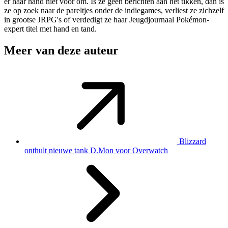
er haar hand niet voor om. Is ze geen berichten aan het tikken, dan is
ze op zoek naar de pareltjes onder de indiegames, verliest ze zichzelf
in grootse JRPG's of verdedigt ze haar Jeugdjournaal Pokémon-
expert titel met hand en tand.
Meer van deze auteur
Blizzard
onthult nieuwe tank D.Mon voor Overwatch