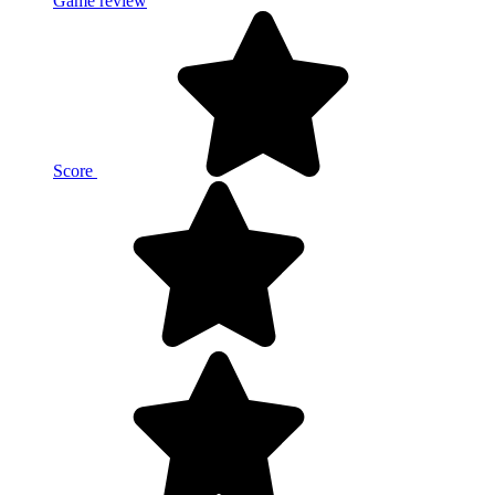
Game review
Score