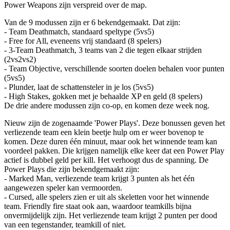
Power Weapons zijn verspreid over de map.
Van de 9 modussen zijn er 6 bekendgemaakt. Dat zijn:
- Team Deathmatch, standaard speltype (5vs5)
- Free for All, eveneens vrij standaard (8 spelers)
- 3-Team Deathmatch, 3 teams van 2 die tegen elkaar strijden
(2vs2vs2)
- Team Objective, verschillende soorten doelen behalen voor punten
(5vs5)
- Plunder, laat de schattensteler in je los (5vs5)
- High Stakes, gokken met je behaalde XP en geld (8 spelers)
De drie andere modussen zijn co-op, en komen deze week nog.
Nieuw zijn de zogenaamde 'Power Plays'. Deze bonussen geven het
verliezende team een klein beetje hulp om er weer bovenop te
komen. Deze duren één minuut, maar ook het winnende team kan
voordeel pakken. Die krijgen namelijk elke keer dat een Power Play
actief is dubbel geld per kill. Het verhoogt dus de spanning. De
Power Plays die zijn bekendgemaakt zijn:
- Marked Man, verliezende team krijgt 3 punten als het één
aangewezen speler kan vermoorden.
- Cursed, alle spelers zien er uit als skeletten voor het winnende
team. Friendly fire staat ook aan, waardoor teamkills bijna
onvermijdelijk zijn. Het verliezende team krijgt 2 punten per dood
van een tegenstander, teamkill of niet.