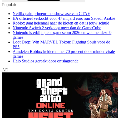
Populair
Netflix pakt primeur met showcase van GTA 6
EA officieel verkocht voor 47 miljard euro aan Saoedi-Arabië
Roblox gaat helemaal naar de kloten en dat is jouw schuld
Nintendo Switch 2 verkoopt meer dan de GameCube
Nintendo is erbij tijdens gamescom 2026 en wel met deze 9
games
Loot Drop: Win MARVEL Tōkon: Fighting Souls voor de
PS5
Aandelen Roblox kelderen met 70 procent door minder virale
games
Halo Studios geraakt door ontslagronde
AD