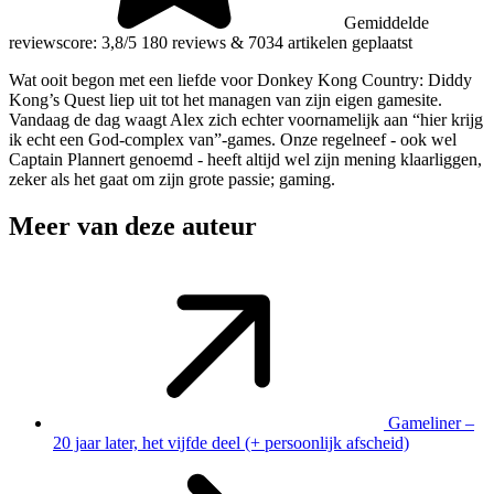
Gemiddelde
reviewscore: 3,8/5
180 reviews
&
7034 artikelen geplaatst
Wat ooit begon met een liefde voor Donkey Kong Country: Diddy
Kong’s Quest liep uit tot het managen van zijn eigen gamesite.
Vandaag de dag waagt Alex zich echter voornamelijk aan “hier krijg
ik echt een God-complex van”-games. Onze regelneef - ook wel
Captain Plannert genoemd - heeft altijd wel zijn mening klaarliggen,
zeker als het gaat om zijn grote passie; gaming.
Meer van deze auteur
Gameliner –
20 jaar later, het vijfde deel (+ persoonlijk afscheid)