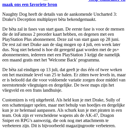
maak ons een favoriete bron
Naughty Dog heeft de details van de aankomende Uncharted 3:
Drake's Deception multiplayer bèta bekendgemaakt.
De bèta zal in fases van start gaan. De eerste fase is voor de mensen
die de inFamous 2 preorder kaart hebben, en degenen met een
PlayStation Plus abonnement. Deze zal van start gaan op 28 juni.
De rest zal met Drake aan de slag mogen op 4 juli, een week later
dus. Nog niet bekend is hoe dit geregeld gaat worden met de ps+
abonnementen, iedereen met een PlayStation 3 krijgt die namelijk
een maand gratis met het 'Welcome Back' programma.
De bèta zal eindigen op 13 juli, dat geeft je dus één of twee weken
om het maximale level van 25 te halen. Er zitten twee levels in, maar
er is beloofd dat die voor voldoende variatie zorgen door middel van
neerstortende vliegtuigen en dergelijke. De twee maps zijn het
vliegveld en een frans landhuisje.
Customizen is vrij uitgebreid. Als held kun je met Drake, Sully of
een schattenjager spelen, maar met behulp van hoedjes en dergelijke
kun je ze helemaal aanpassen. Als schurk kun je met piraten in een
team. Ook zijn er verscheidene wapens als de AK-47, Dragon
Sniper en RPG's aanwezig, die ook nog met attachments te
verbeteren zijn. Dit is bijvoorbeeld magazijngrootte verbeteren.