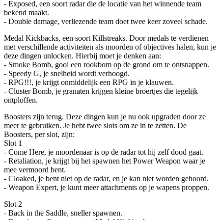
- Exposed, een soort radar die de locatie van het winnende team
bekend maakt.
- Double damage, verliezende team doet twee keer zoveel schade.
Medal Kickbacks, een soort Killstreaks. Door medals te verdienen
met verschillende activiteiten als moorden of objectives halen, kun je
deze dingen unlocken. Hierbij moet je denken aan:
- Smoke Bomb, gooi een rookbom op de grond om te ontsnappen.
- Speedy G, je snelheid wordt verhoogd.
- RPG!!!, je krijgt onmiddelijk een RPG in je klauwen.
- Cluster Bomb, je granaten krijgen kleine broertjes die tegelijk
ontploffen.
Boosters zijn terug. Deze dingen kun je nu ook upgraden door ze
meer te gebruiken. Je hebt twee slots om ze in te zetten. De
Boosters, per slot, zijn:
Slot 1
- Come Here, je moordenaar is op de radar tot hij zelf dood gaat.
- Retaliation, je krijgt bij het spawnen het Power Weapon waar je
mee vermoord bent.
- Cloaked, je bent niet op de radar, en je kan niet worden gehoord.
- Weapon Expert, je kunt meer attachments op je wapens proppen.
Slot 2
- Back in the Saddle, sneller spawnen.