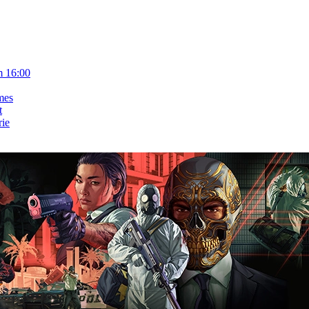
m 16:00
mes
t
rie