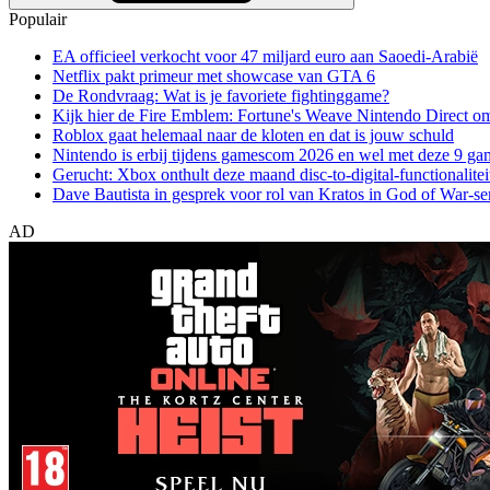
Populair
EA officieel verkocht voor 47 miljard euro aan Saoedi-Arabië
Netflix pakt primeur met showcase van GTA 6
De Rondvraag: Wat is je favoriete fightinggame?
Kijk hier de Fire Emblem: Fortune's Weave Nintendo Direct o
Roblox gaat helemaal naar de kloten en dat is jouw schuld
Nintendo is erbij tijdens gamescom 2026 en wel met deze 9 ga
Gerucht: Xbox onthult deze maand disc-to-digital-functionalitei
Dave Bautista in gesprek voor rol van Kratos in God of War-se
AD