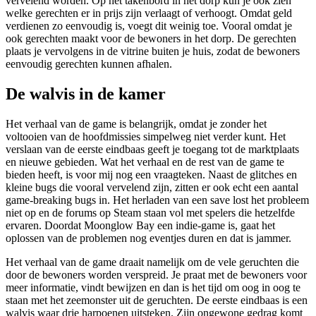
vervelend worden. Op het takenbord in het dorp kun je ook zien
welke gerechten er in prijs zijn verlaagt of verhoogt. Omdat geld
verdienen zo eenvoudig is, voegt dit weinig toe. Vooral omdat je
ook gerechten maakt voor de bewoners in het dorp. De gerechten
plaats je vervolgens in de vitrine buiten je huis, zodat de bewoners
eenvoudig gerechten kunnen afhalen.
De walvis in de kamer
Het verhaal van de game is belangrijk, omdat je zonder het
voltooien van de hoofdmissies simpelweg niet verder kunt. Het
verslaan van de eerste eindbaas geeft je toegang tot de marktplaats
en nieuwe gebieden. Wat het verhaal en de rest van de game te
bieden heeft, is voor mij nog een vraagteken. Naast de glitches en
kleine bugs die vooral vervelend zijn, zitten er ook echt een aantal
game-breaking bugs in. Het herladen van een save lost het probleem
niet op en de forums op Steam staan vol met spelers die hetzelfde
ervaren. Doordat Moonglow Bay een indie-game is, gaat het
oplossen van de problemen nog eventjes duren en dat is jammer.
Het verhaal van de game draait namelijk om de vele geruchten die
door de bewoners worden verspreid. Je praat met de bewoners voor
meer informatie, vindt bewijzen en dan is het tijd om oog in oog te
staan met het zeemonster uit de geruchten. De eerste eindbaas is een
walvis waar drie harpoenen uitsteken. Zijn ongewone gedrag komt