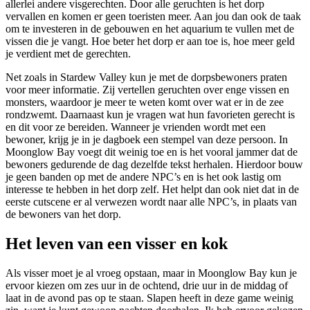
allerlei andere visgerechten. Door alle geruchten is het dorp
vervallen en komen er geen toeristen meer. Aan jou dan ook de taak
om te investeren in de gebouwen en het aquarium te vullen met de
vissen die je vangt. Hoe beter het dorp er aan toe is, hoe meer geld
je verdient met de gerechten.
Net zoals in Stardew Valley kun je met de dorpsbewoners praten
voor meer informatie. Zij vertellen geruchten over enge vissen en
monsters, waardoor je meer te weten komt over wat er in de zee
rondzwemt. Daarnaast kun je vragen wat hun favorieten gerecht is
en dit voor ze bereiden. Wanneer je vrienden wordt met een
bewoner, krijg je in je dagboek een stempel van deze persoon. In
Moonglow Bay voegt dit weinig toe en is het vooral jammer dat de
bewoners gedurende de dag dezelfde tekst herhalen. Hierdoor bouw
je geen banden op met de andere NPC’s en is het ook lastig om
interesse te hebben in het dorp zelf. Het helpt dan ook niet dat in de
eerste cutscene er al verwezen wordt naar alle NPC’s, in plaats van
de bewoners van het dorp.
Het leven van een visser en kok
Als visser moet je al vroeg opstaan, maar in Moonglow Bay kun je
ervoor kiezen om zes uur in de ochtend, drie uur in de middag of
laat in de avond pas op te staan. Slapen heeft in deze game weinig