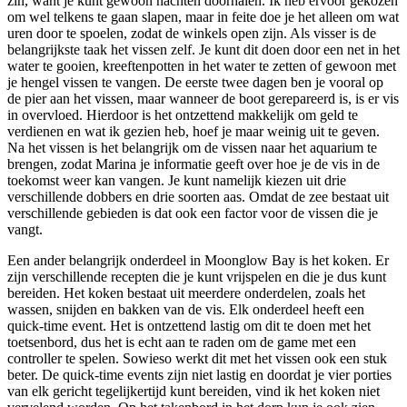
zin, want je kunt gewoon nachten doorhalen. Ik heb ervoor gekozen
om wel telkens te gaan slapen, maar in feite doe je het alleen om wat
uren door te spoelen, zodat de winkels open zijn. Als visser is de
belangrijkste taak het vissen zelf. Je kunt dit doen door een net in het
water te gooien, kreeftenpotten in het water te zetten of gewoon met
je hengel vissen te vangen. De eerste twee dagen ben je vooral op
de pier aan het vissen, maar wanneer de boot gerepareerd is, is er vis
in overvloed. Hierdoor is het ontzettend makkelijk om geld te
verdienen en wat ik gezien heb, hoef je maar weinig uit te geven.
Na het vissen is het belangrijk om de vissen naar het aquarium te
brengen, zodat Marina je informatie geeft over hoe je de vis in de
toekomst weer kan vangen. Je kunt namelijk kiezen uit drie
verschillende dobbers en drie soorten aas. Omdat de zee bestaat uit
verschillende gebieden is dat ook een factor voor de vissen die je
vangt.
Een ander belangrijk onderdeel in Moonglow Bay is het koken. Er
zijn verschillende recepten die je kunt vrijspelen en die je dus kunt
bereiden. Het koken bestaat uit meerdere onderdelen, zoals het
wassen, snijden en bakken van de vis. Elk onderdeel heeft een
quick-time event. Het is ontzettend lastig om dit te doen met het
toetsenbord, dus het is echt aan te raden om de game met een
controller te spelen. Sowieso werkt dit met het vissen ook een stuk
beter. De quick-time events zijn niet lastig en doordat je vier porties
van elk gericht tegelijkertijd kunt bereiden, vind ik het koken niet