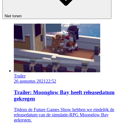
Niet tonen
Trailer
26 augustus 2021
22:52
Trailer: Moonglow Bay heeft releasedatum
gekregen
Tijdens de Future Games Show hebben we eindelijk de
releasedatum van de simulatie-RPG Moonglow Bay
gekregen.