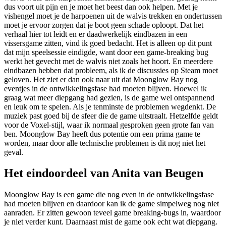
dus voort uit pijn en je moet het beest dan ook helpen. Met je
vishengel moet je de harpoenen uit de walvis trekken en ondertussen
moet je ervoor zorgen dat je boot geen schade oploopt. Dat het
verhaal hier tot leidt en er daadwerkelijk eindbazen in een
vissersgame zitten, vind ik goed bedacht. Het is alleen op dit punt
dat mijn speelsessie eindigde, want door een game-breaking bug
werkt het gevecht met de walvis niet zoals het hoort. En meerdere
eindbazen hebben dat probleem, als ik de discussies op Steam moet
geloven. Het ziet er dan ook naar uit dat Moonglow Bay nog
eventjes in de ontwikkelingsfase had moeten blijven. Hoewel ik
graag wat meer diepgang had gezien, is de game wel ontspannend
en leuk om te spelen. Als je tenminste de problemen wegdenkt. De
muziek past goed bij de sfeer die de game uitstraalt. Hetzelfde geldt
voor de Voxel-stijl, waar ik normaal gesproken geen grote fan van
ben. Moonglow Bay heeft dus potentie om een prima game te
worden, maar door alle technische problemen is dit nog niet het
geval.
Het eindoordeel van Anita van Beugen
Moonglow Bay is een game die nog even in de ontwikkelingsfase
had moeten blijven en daardoor kan ik de game simpelweg nog niet
aanraden. Er zitten gewoon teveel game breaking-bugs in, waardoor
je niet verder kunt. Daarnaast mist de game ook echt wat diepgang.