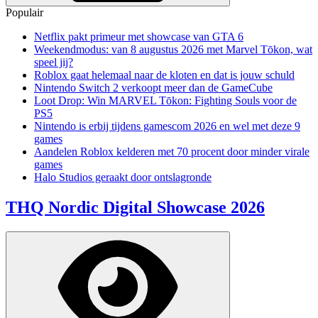
Populair
Netflix pakt primeur met showcase van GTA 6
Weekendmodus: van 8 augustus 2026 met Marvel Tōkon, wat
speel jij?
Roblox gaat helemaal naar de kloten en dat is jouw schuld
Nintendo Switch 2 verkoopt meer dan de GameCube
Loot Drop: Win MARVEL Tōkon: Fighting Souls voor de
PS5
Nintendo is erbij tijdens gamescom 2026 en wel met deze 9
games
Aandelen Roblox kelderen met 70 procent door minder virale
games
Halo Studios geraakt door ontslagronde
THQ Nordic Digital Showcase 2026