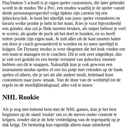
PlayStation 3 schuift is je eigen speler customizen, die later gebruikt
wordt in de modus 'Be a Pro', een modus waarbij je de speler vanuit
derde persoonsperspectief volgt tijdens zijn carriere bij een
ijshockeyclub. Je kunt het uiterlijk van jouw speler veranderen en
kiezen welke positie je hebt in het team. Kies je voor bijvoorbeeld
een grinder, dan zul je flink moeten beuken, als sniper behoor je veel
te scoren, als goalie de puck uit het doel te houden, en zo heeft
iedere positie zijn eigen taak. Je zult alles uit de kast moeten halen
om door je coach gewaardeerd te worden en zo meer speeltijd te
krijgen. De Dynasty modus is voor diegenen die het leuk vinden om
een team te managen en te coachen. Dit is ook zeer uitgediept, dus
je zult wel geduld en een beetje verstand van ijshockey moeten
hebben om dit te snappen. Natuurlijk kun je ook gewoon een
tournament modus spelen of een los potje met vrienden op de bank
spelen of alleen, die je net als alle andere modi, helemaal kunt
customizen naar jouw smaak. Van de duur van de wedstrijd tot de
regels en de moeilijkheidsgraad, alles valt te tunen.
NHL Rookie
Als je nog niet bekend bent met de NHL games, kun je het best
beginnen op de stand 'rookie' om zo de moves onder controle te
krijgen, zonder dat je de hele verdediging van de tegenpartij op je
dak krijgt. De besturing kan eigenlijk alleen maar uitstekend