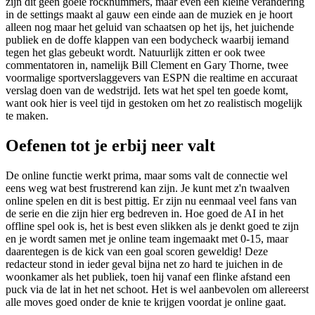
zijn dit geen goeie rocknummers, maar even een kleine verandering
in de settings maakt al gauw een einde aan de muziek en je hoort
alleen nog maar het geluid van schaatsen op het ijs, het juichende
publiek en de doffe klappen van een bodycheck waarbij iemand
tegen het glas gebeukt wordt. Natuurlijk zitten er ook twee
commentatoren in, namelijk Bill Clement en Gary Thorne, twee
voormalige sportverslaggevers van ESPN die realtime en accuraat
verslag doen van de wedstrijd. Iets wat het spel ten goede komt,
want ook hier is veel tijd in gestoken om het zo realistisch mogelijk
te maken.
Oefenen tot je erbij neer valt
De online functie werkt prima, maar soms valt de connectie wel
eens weg wat best frustrerend kan zijn. Je kunt met z'n twaalven
online spelen en dit is best pittig. Er zijn nu eenmaal veel fans van
de serie en die zijn hier erg bedreven in. Hoe goed de AI in het
offline spel ook is, het is best even slikken als je denkt goed te zijn
en je wordt samen met je online team ingemaakt met 0-15, maar
daarentegen is de kick van een goal scoren geweldig! Deze
redacteur stond in ieder geval bijna net zo hard te juichen in de
woonkamer als het publiek, toen hij vanaf een flinke afstand een
puck via de lat in het net schoot. Het is wel aanbevolen om allereerst
alle moves goed onder de knie te krijgen voordat je online gaat.