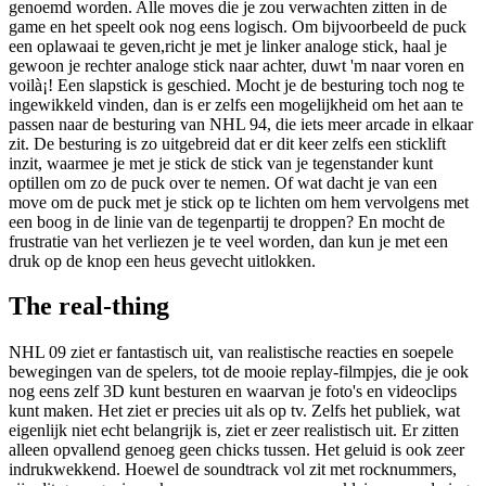
genoemd worden. Alle moves die je zou verwachten zitten in de
game en het speelt ook nog eens logisch. Om bijvoorbeeld de puck
een oplawaai te geven,richt je met je linker analoge stick, haal je
gewoon je rechter analoge stick naar achter, duwt 'm naar voren en
voilà¡! Een slapstick is geschied. Mocht je de besturing toch nog te
ingewikkeld vinden, dan is er zelfs een mogelijkheid om het aan te
passen naar de besturing van NHL 94, die iets meer arcade in elkaar
zit. De besturing is zo uitgebreid dat er dit keer zelfs een sticklift
inzit, waarmee je met je stick de stick van je tegenstander kunt
optillen om zo de puck over te nemen. Of wat dacht je van een
move om de puck met je stick op te lichten om hem vervolgens met
een boog in de linie van de tegenpartij te droppen? En mocht de
frustratie van het verliezen je te veel worden, dan kun je met een
druk op de knop een heus gevecht uitlokken.
The real-thing
NHL 09 ziet er fantastisch uit, van realistische reacties en soepele
bewegingen van de spelers, tot de mooie replay-filmpjes, die je ook
nog eens zelf 3D kunt besturen en waarvan je foto's en videoclips
kunt maken. Het ziet er precies uit als op tv. Zelfs het publiek, wat
eigenlijk niet echt belangrijk is, ziet er zeer realistisch uit. Er zitten
alleen opvallend genoeg geen chicks tussen. Het geluid is ook zeer
indrukwekkend. Hoewel de soundtrack vol zit met rocknummers,