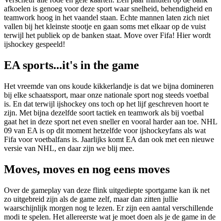
afkoelen is genoeg voor deze sport waar snelheid, behendigheid en
teamwork hoog in het vaandel staan. Echte mannen laten zich niet
vallen bij het kleinste stootje en gaan soms met elkaar op de vuist
terwijl het publiek op de banken staat. Move over Fifa! Hier wordt
ijshockey gespeeld!
EA sports...it's in the game
Het vreemde van ons koude kikkerlandje is dat we bijna domineren
bij elke schaatssport, maar onze nationale sport nog steeds voetbal
is. En dat terwijl ijshockey ons toch op het lijf geschreven hoort te
zijn. Met bijna dezelfde soort tactiek en teamwork als bij voetbal
gaat het in deze sport net even sneller en vooral harder aan toe. NHL
09 van EA is op dit moment hetzelfde voor ijshockeyfans als wat
Fifa voor voetbalfans is. Jaarlijks komt EA dan ook met een nieuwe
versie van NHL, en daar zijn we blij mee.
Moves, moves en nog eens moves
Over de gameplay van deze flink uitgediepte sportgame kan ik net
zo uitgebreid zijn als de game zelf, maar dan zitten jullie
waarschijnlijk morgen nog te lezen. Er zijn een aantal verschillende
modi te spelen. Het allereerste wat je moet doen als je de game in de