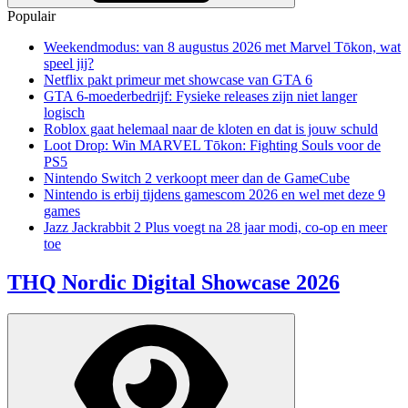
Populair
Weekendmodus: van 8 augustus 2026 met Marvel Tōkon, wat
speel jij?
Netflix pakt primeur met showcase van GTA 6
GTA 6-moederbedrijf: Fysieke releases zijn niet langer
logisch
Roblox gaat helemaal naar de kloten en dat is jouw schuld
Loot Drop: Win MARVEL Tōkon: Fighting Souls voor de
PS5
Nintendo Switch 2 verkoopt meer dan de GameCube
Nintendo is erbij tijdens gamescom 2026 en wel met deze 9
games
Jazz Jackrabbit 2 Plus voegt na 28 jaar modi, co-op en meer
toe
THQ Nordic Digital Showcase 2026