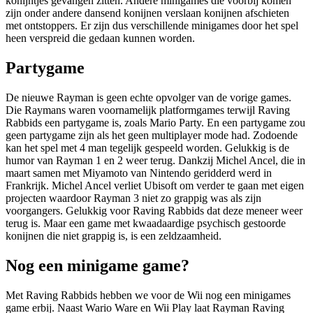
konijntjes gevangen zitten. Andere minigames die voorbij komen
zijn onder andere dansend konijnen verslaan konijnen afschieten
met ontstoppers. Er zijn dus verschillende minigames door het spel
heen verspreid die gedaan kunnen worden.
Partygame
De nieuwe Rayman is geen echte opvolger van de vorige games.
Die Raymans waren voornamelijk platformgames terwijl Raving
Rabbids een partygame is, zoals Mario Party. En een partygame zou
geen partygame zijn als het geen multiplayer mode had. Zodoende
kan het spel met 4 man tegelijk gespeeld worden. Gelukkig is de
humor van Rayman 1 en 2 weer terug. Dankzij Michel Ancel, die in
maart samen met Miyamoto van Nintendo geridderd werd in
Frankrijk. Michel Ancel verliet Ubisoft om verder te gaan met eigen
projecten waardoor Rayman 3 niet zo grappig was als zijn
voorgangers. Gelukkig voor Raving Rabbids dat deze meneer weer
terug is. Maar een game met kwaadaardige psychisch gestoorde
konijnen die niet grappig is, is een zeldzaamheid.
Nog een minigame game?
Met Raving Rabbids hebben we voor de Wii nog een minigames
game erbij. Naast Wario Ware en Wii Play laat Rayman Raving