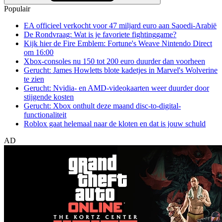
Populair
EA officieel verkocht voor 47 miljard euro aan Saoedi-Arabië
De Rondvraag: Wat is je favoriete fightinggame?
Kijk hier de Fire Emblem: Fortune's Weave Nintendo Direct
om 16:00
Xbox-consoles nu 150 tot 200 euro duurder dan voorheen
Gerucht: James Howletts blote kadetjes in Marvel's Wolverine
te zien
Gerucht: Nvidia- en AMD-videokaarten weer duurder door
stijgende kosten
Gerucht: Xbox onthult deze maand disc-to-digital-
functionaliteit
Roblox gaat helemaal naar de kloten en dat is jouw schuld
AD