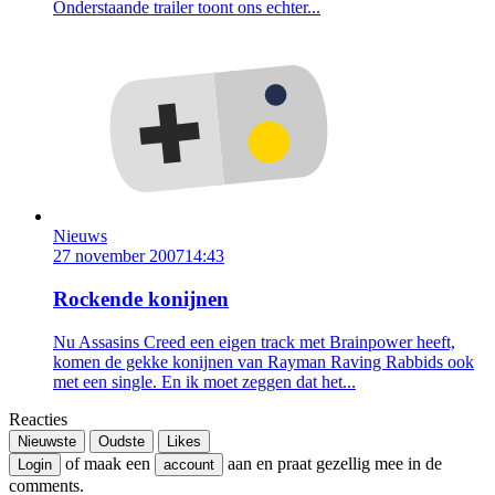
Onderstaande trailer toont ons echter...
Nieuws
27 november 2007
14:43
Rockende konijnen
Nu Assasins Creed een eigen track met Brainpower heeft,
komen de gekke konijnen van Rayman Raving Rabbids ook
met een single. En ik moet zeggen dat het...
Reacties
Nieuwste
Oudste
Likes
of maak een
aan en praat gezellig mee in de
Login
account
comments.