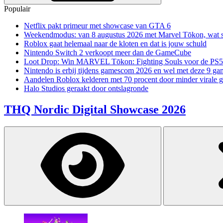
Populair
Netflix pakt primeur met showcase van GTA 6
Weekendmodus: van 8 augustus 2026 met Marvel Tōkon, wat sp
Roblox gaat helemaal naar de kloten en dat is jouw schuld
Nintendo Switch 2 verkoopt meer dan de GameCube
Loot Drop: Win MARVEL Tōkon: Fighting Souls voor de PS5
Nintendo is erbij tijdens gamescom 2026 en wel met deze 9 ga
Aandelen Roblox kelderen met 70 procent door minder virale 
Halo Studios geraakt door ontslagronde
THQ Nordic Digital Showcase 2026