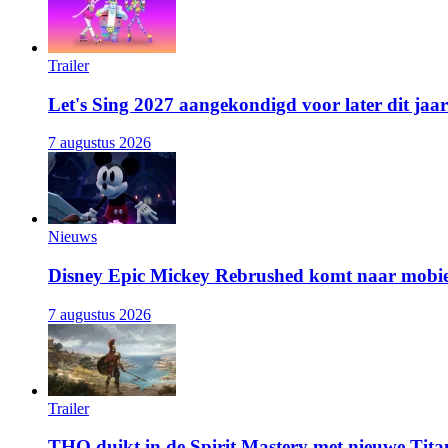
Trailer
Let's Sing 2027 aangekondigd voor later dit jaar
7 augustus 2026
Nieuws
Disney Epic Mickey Rebrushed komt naar mobie
7 augustus 2026
Trailer
THQ duikt in de Spirit Mastery met nieuwe Titan