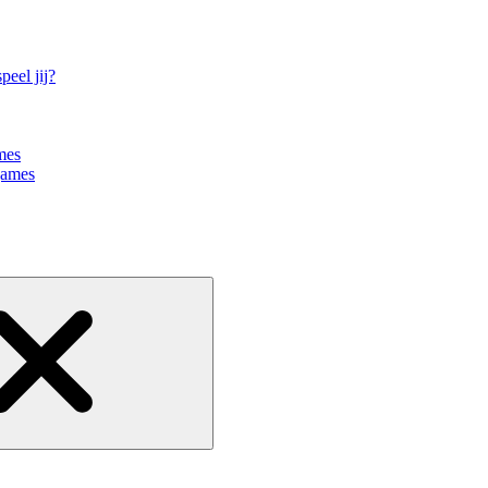
eel jij?
mes
games