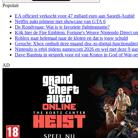
Populair
EA officieel verkocht voor 47 miljard euro aan Saoedi-Arabië
Netflix pakt primeur met showcase van GTA 6
De Rondvraag: Wat is je favoriete fightinggame?
Kijk hier de Fire Emblem: Fortune's Weave Nintendo Direct o
Roblox gaat helemaal naar de kloten en dat is jouw schuld
Gerucht: Xbox onthult deze maand disc-to-digital-functionalitei
Nintendo is erbij tijdens gamescom 2026 en wel met deze 9 ga
Dave Bautista in gesprek voor rol van Kratos in God of War-se
AD