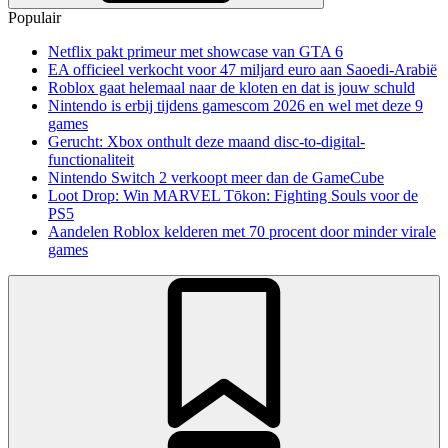
Populair
Netflix pakt primeur met showcase van GTA 6
EA officieel verkocht voor 47 miljard euro aan Saoedi-Arabië
Roblox gaat helemaal naar de kloten en dat is jouw schuld
Nintendo is erbij tijdens gamescom 2026 en wel met deze 9
games
Gerucht: Xbox onthult deze maand disc-to-digital-
functionaliteit
Nintendo Switch 2 verkoopt meer dan de GameCube
Loot Drop: Win MARVEL Tōkon: Fighting Souls voor de
PS5
Aandelen Roblox kelderen met 70 procent door minder virale
games