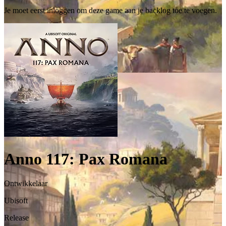
Je moet eerst inloggen om deze game aan je backlog toe te voegen.
Anno 117: Pax Romana
Ontwikkelaar
Ubisoft
Release