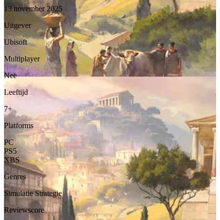
13 november 2025
Uitgever
Ubisoft
Multiplayer
Nee
Leeftijd
7+
Platforms
PC
PS5
XBS
Genres
Simulatie
Strategie
Reviewscore