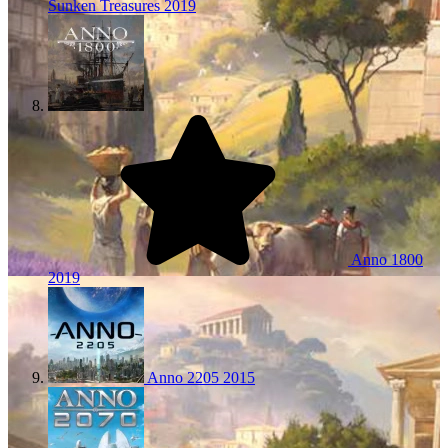
Sunken Treasures
2019
Anno 1800
2019
Anno 2205
2015