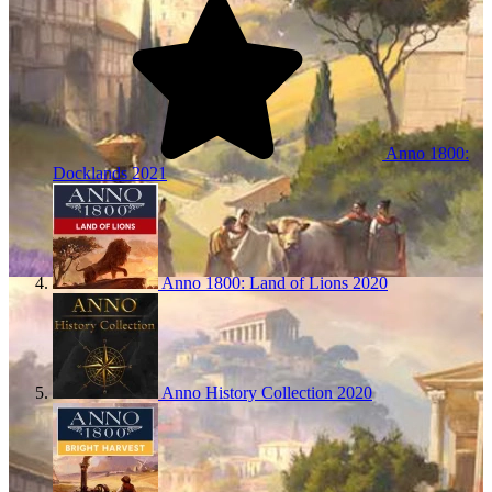
Anno 1800:
Docklands
2021
Anno 1800: Land of Lions
2020
Anno History Collection
2020