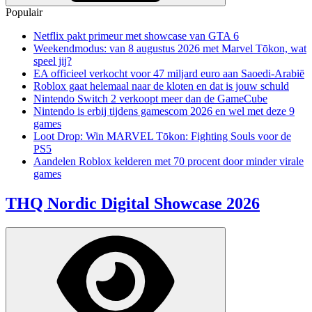
Populair
Netflix pakt primeur met showcase van GTA 6
Weekendmodus: van 8 augustus 2026 met Marvel Tōkon, wat
speel jij?
EA officieel verkocht voor 47 miljard euro aan Saoedi-Arabië
Roblox gaat helemaal naar de kloten en dat is jouw schuld
Nintendo Switch 2 verkoopt meer dan de GameCube
Nintendo is erbij tijdens gamescom 2026 en wel met deze 9
games
Loot Drop: Win MARVEL Tōkon: Fighting Souls voor de
PS5
Aandelen Roblox kelderen met 70 procent door minder virale
games
THQ Nordic Digital Showcase 2026