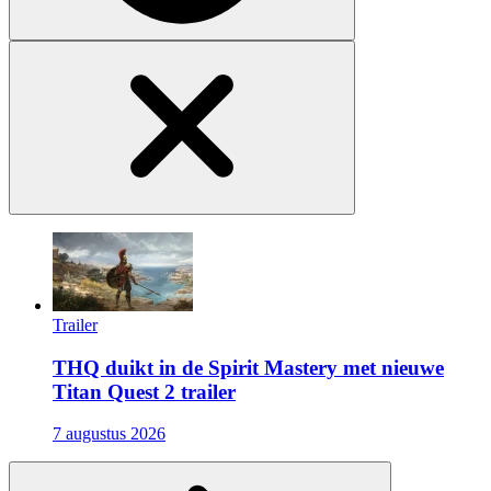
Trailer
THQ duikt in de Spirit Mastery met nieuwe
Titan Quest 2 trailer
7 augustus 2026