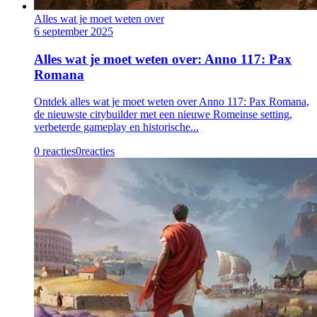
Alles wat je moet weten over
6 september 2025
Alles wat je moet weten over: Anno 117: Pax
Romana
Ontdek alles wat je moet weten over Anno 117: Pax Romana,
de nieuwste citybuilder met een nieuwe Romeinse setting,
verbeterde gameplay en historische...
0 reacties
0
reacties