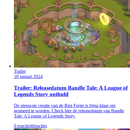
Trailer
18 januari 2024
Trailer: Releasedatum Bandle Tale: A League of
Legends Story onthuld
De nieuwste creatie van de Riot Forge is bijna klaar om
gesmeed te worden. Check hier de releasedatum van Bandle
Tale: A League of Legends Story.
0 reacties
0
reacties