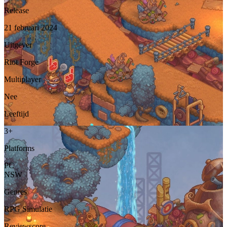
Release
21 februari 2024
Uitgever
Riot Forge
Multiplayer
Nee
Leeftijd
3+
Platforms
PC
NSW
Genres
RPG
Simulatie
Reviewscore