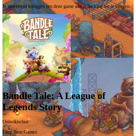
Je moet eerst inloggen om deze game aan je backlog toe te voegen.
Bandle Tale: A League of
Legends Story
Ontwikkelaar
Lazy Bear Games