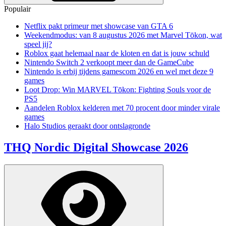
Populair
Netflix pakt primeur met showcase van GTA 6
Weekendmodus: van 8 augustus 2026 met Marvel Tōkon, wat
speel jij?
Roblox gaat helemaal naar de kloten en dat is jouw schuld
Nintendo Switch 2 verkoopt meer dan de GameCube
Nintendo is erbij tijdens gamescom 2026 en wel met deze 9
games
Loot Drop: Win MARVEL Tōkon: Fighting Souls voor de
PS5
Aandelen Roblox kelderen met 70 procent door minder virale
games
Halo Studios geraakt door ontslagronde
THQ Nordic Digital Showcase 2026