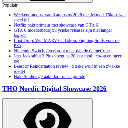
Populair
Weekendmodus: van 8 augustus 2026 met Marvel Tōkon, wat
speel jij?
Netflix pakt primeur met showcase van GTA 6
GTA 6-moederbedrijf: Fysieke releases zijn niet langer
logisch
Loot Drop: Win MARVEL Tōkon: Fighting Souls voor de
PS5
Nintendo Switch 2 verkoopt meer dan de GameCube
Jazz Jackrabbit 2 Plus voegt na 28 jaar modi, co-op en meer
toe
Beast of Reincarnation review - Sterke wolf in een zwakke
roedel
Halo Studios geraakt door ontslagronde
THQ Nordic Digital Showcase 2026