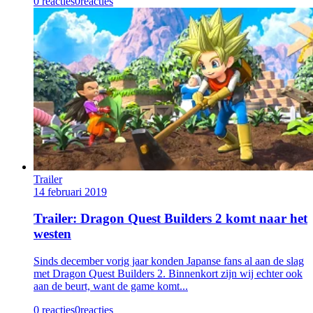
0 reacties
0
reacties
Trailer
14 februari 2019
Trailer: Dragon Quest Builders 2 komt naar het
westen
Sinds december vorig jaar konden Japanse fans al aan de slag
met Dragon Quest Builders 2. Binnenkort zijn wij echter ook
aan de beurt, want de game komt...
0 reacties
0
reacties