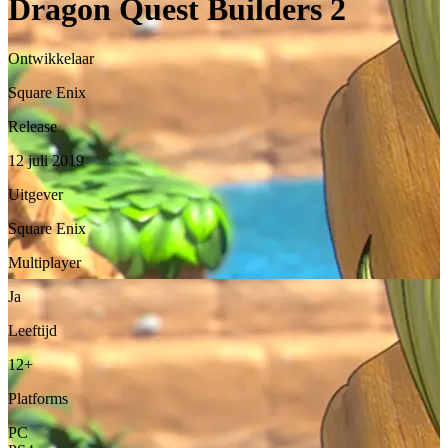
Dragon Quest Builders 2
Ontwikkelaar
Square Enix
Release
12 juli 2019
Uitgever
Square Enix
Multiplayer
Ja
Leeftijd
12+
Platforms
PC