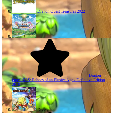
Dragon Quest Treasures
2022
Dragon
Quest XI S: Echoes of an Elusive Age - Definitive Edition
2019
Deze game