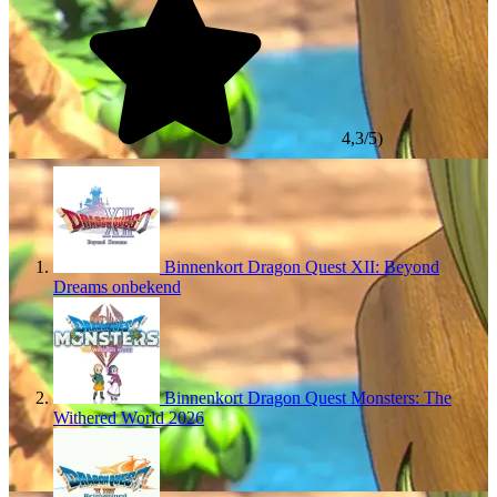
4,3/5)
Binnenkort
Dragon Quest XII: Beyond
Dreams
onbekend
Binnenkort
Dragon Quest Monsters: The
Withered World
2026