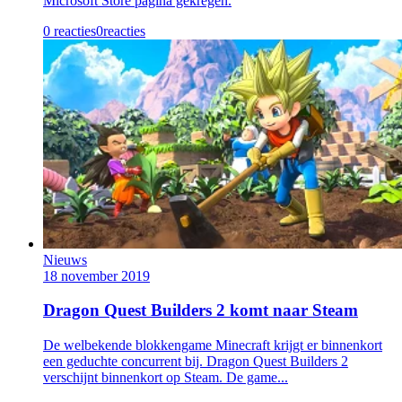
Microsoft Store pagina gekregen.
0 reacties
0
reacties
Nieuws
18 november 2019
Dragon Quest Builders 2 komt naar Steam
De welbekende blokkengame Minecraft krijgt er binnenkort
een geduchte concurrent bij. Dragon Quest Builders 2
verschijnt binnenkort op Steam. De game...