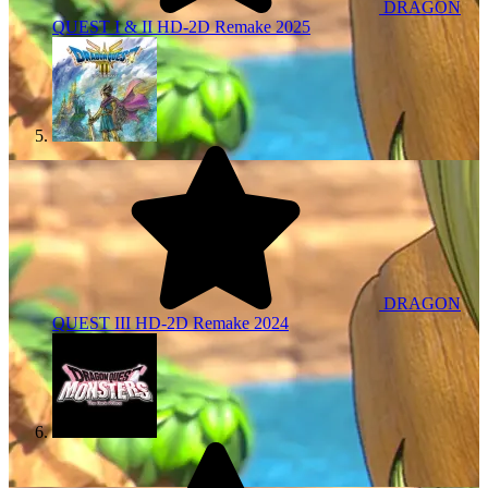
DRAGON
QUEST I & II HD-2D Remake
2025
DRAGON
QUEST III HD-2D Remake
2024