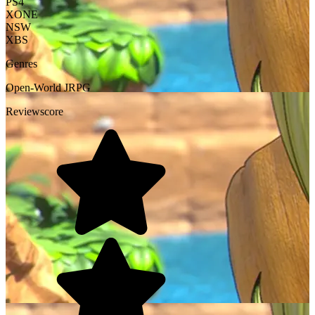
PS4
XONE
NSW
XBS
Genres
Open-World
JRPG
Reviewscore