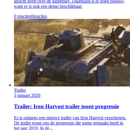
inzicht geeft over de gameplay. Daarnaast is er goed nieuws,
want er is ook een demo beschikbaar.
0 reacties
0
reacties
Trailer
3 januari 2020
Trailer: Iron Harvest trailer toont progressie
Er is onlangs een nieuwe trailer van Iron Harvest verschenen.
De trailer toont ons de progressie die game gemaakt heeft in
het jaar 2019. In de...