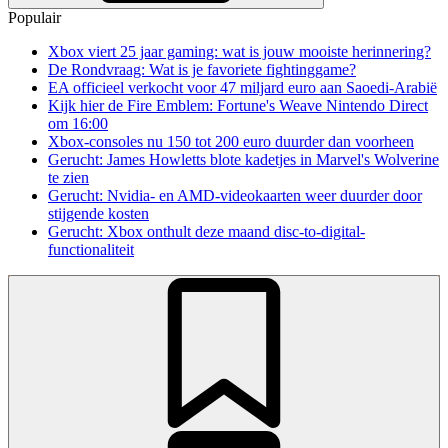
Populair
Xbox viert 25 jaar gaming: wat is jouw mooiste herinnering?
De Rondvraag: Wat is je favoriete fightinggame?
EA officieel verkocht voor 47 miljard euro aan Saoedi-Arabië
Kijk hier de Fire Emblem: Fortune's Weave Nintendo Direct
om 16:00
Xbox-consoles nu 150 tot 200 euro duurder dan voorheen
Gerucht: James Howletts blote kadetjes in Marvel's Wolverine
te zien
Gerucht: Nvidia- en AMD-videokaarten weer duurder door
stijgende kosten
Gerucht: Xbox onthult deze maand disc-to-digital-
functionaliteit