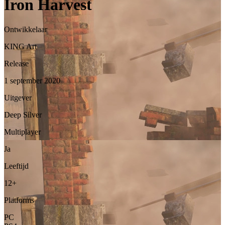
Iron Harvest
Ontwikkelaar
KING Art
Release
1 september 2020
Uitgever
Deep Silver
Multiplayer
Ja
Leeftijd
12+
Platforms
PC