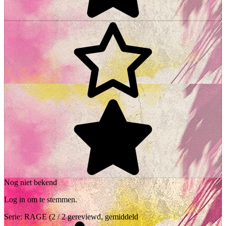
Nog niet bekend
Log in om te stemmen.
Serie:
RAGE
(2 / 2 gereviewd, gemiddeld