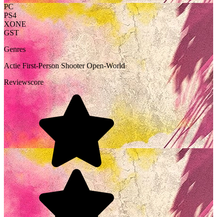
PC
PS4
XONE
GST
Genres
Actie
First-Person Shooter
Open-World
Reviewscore