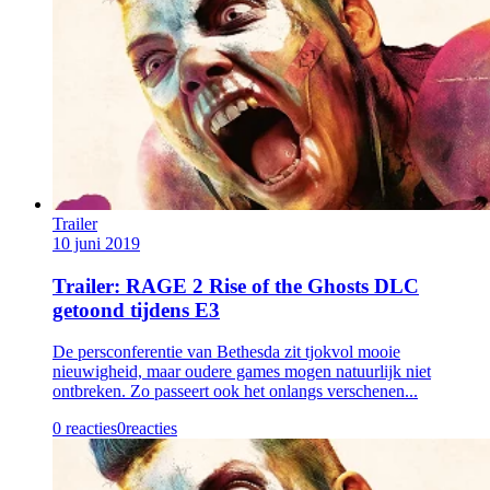
Trailer
10 juni 2019
Trailer: RAGE 2 Rise of the Ghosts DLC
getoond tijdens E3
De persconferentie van Bethesda zit tjokvol mooie
nieuwigheid, maar oudere games mogen natuurlijk niet
ontbreken. Zo passeert ook het onlangs verschenen...
0 reacties
0
reacties