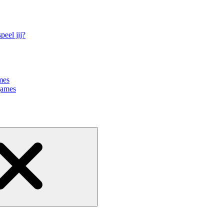
eel jij?
mes
games