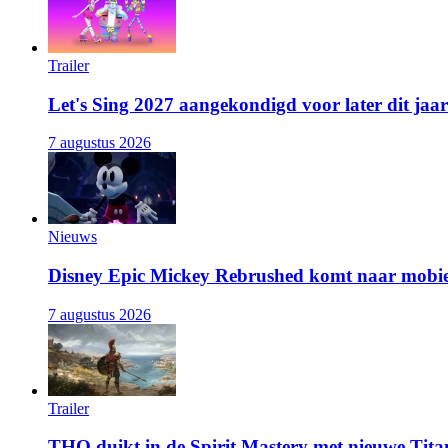
Trailer
Let's Sing 2027 aangekondigd voor later dit jaar
7 augustus 2026
Nieuws
Disney Epic Mickey Rebrushed komt naar mobie
7 augustus 2026
Trailer
THQ duikt in de Spirit Mastery met nieuwe Titan