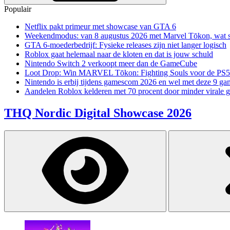
Populair
Netflix pakt primeur met showcase van GTA 6
Weekendmodus: van 8 augustus 2026 met Marvel Tōkon, wat sp
GTA 6-moederbedrijf: Fysieke releases zijn niet langer logisch
Roblox gaat helemaal naar de kloten en dat is jouw schuld
Nintendo Switch 2 verkoopt meer dan de GameCube
Loot Drop: Win MARVEL Tōkon: Fighting Souls voor de PS5
Nintendo is erbij tijdens gamescom 2026 en wel met deze 9 ga
Aandelen Roblox kelderen met 70 procent door minder virale 
THQ Nordic Digital Showcase 2026