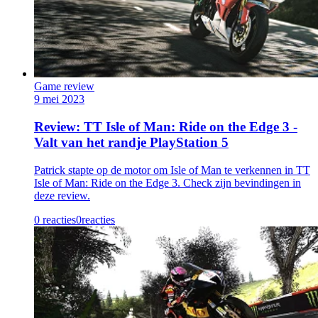
Game review
9 mei 2023
Review: TT Isle of Man: Ride on the Edge 3 -
Valt van het randje PlayStation 5
Patrick stapte op de motor om Isle of Man te verkennen in TT
Isle of Man: Ride on the Edge 3. Check zijn bevindingen in
deze review.
0 reacties
0
reacties