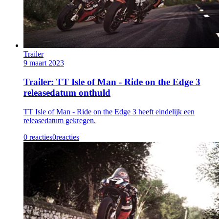
Trailer
9 maart 2023
Trailer: TT Isle of Man - Ride on the Edge 3
releasedatum onthuld
TT Isle of Man - Ride on the Edge 3 heeft eindelijk een
releasedatum gekregen.
0 reacties
0
reacties