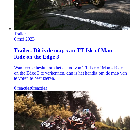
Trailer
6 mei 2023
Trailer: Dit is de map van TT Isle of Man -
Ride on the Edge 3
Wanneer je besluit om het eiland van TT Isle of Man - Ride
on the Edge 3 te verkennen, dan is het handig om de map van
te voren te bestuderen.
0 reacties
0
reacties