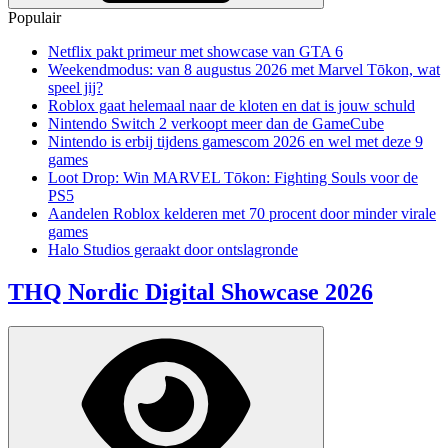
Populair
Netflix pakt primeur met showcase van GTA 6
Weekendmodus: van 8 augustus 2026 met Marvel Tōkon, wat
speel jij?
Roblox gaat helemaal naar de kloten en dat is jouw schuld
Nintendo Switch 2 verkoopt meer dan de GameCube
Nintendo is erbij tijdens gamescom 2026 en wel met deze 9
games
Loot Drop: Win MARVEL Tōkon: Fighting Souls voor de
PS5
Aandelen Roblox kelderen met 70 procent door minder virale
games
Halo Studios geraakt door ontslagronde
THQ Nordic Digital Showcase 2026